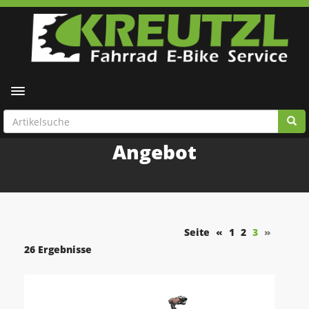
Toggle navigation
Angebot
Seite
«
1
2
3
»
26 Ergebnisse