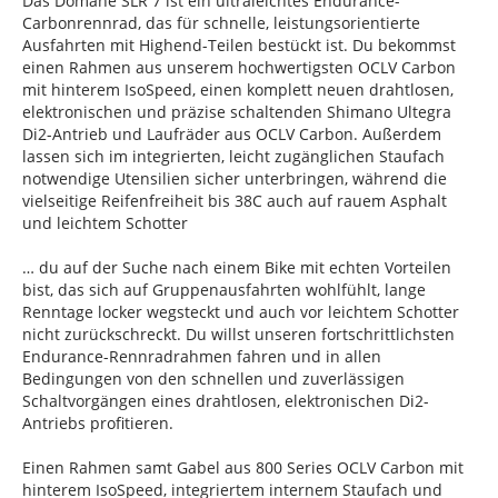
Das Domane SLR 7 ist ein ultraleichtes Endurance-
Carbonrennrad, das für schnelle, leistungsorientierte
Ausfahrten mit Highend-Teilen bestückt ist. Du bekommst
einen Rahmen aus unserem hochwertigsten OCLV Carbon
mit hinterem IsoSpeed, einen komplett neuen drahtlosen,
elektronischen und präzise schaltenden Shimano Ultegra
Di2-Antrieb und Laufräder aus OCLV Carbon. Außerdem
lassen sich im integrierten, leicht zugänglichen Staufach
notwendige Utensilien sicher unterbringen, während die
vielseitige Reifenfreiheit bis 38C auch auf rauem Asphalt
und leichtem Schotter
… du auf der Suche nach einem Bike mit echten Vorteilen
bist, das sich auf Gruppenausfahrten wohlfühlt, lange
Renntage locker wegsteckt und auch vor leichtem Schotter
nicht zurückschreckt. Du willst unseren fortschrittlichsten
Endurance-Rennradrahmen fahren und in allen
Bedingungen von den schnellen und zuverlässigen
Schaltvorgängen eines drahtlosen, elektronischen Di2-
Antriebs profitieren.
Einen Rahmen samt Gabel aus 800 Series OCLV Carbon mit
hinterem IsoSpeed, integriertem internem Staufach und