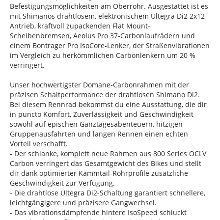
Befestigungsmöglichkeiten am Oberrohr. Ausgestattet ist es
mit Shimanos drahtlosem, elektronischem Ultegra Di2 2x12-
Antrieb, kraftvoll zupackenden Flat Mount-
Scheibenbremsen, Aeolus Pro 37-Carbonlaufrädern und
einem Bontrager Pro IsoCore-Lenker, der Straßenvibrationen
im Vergleich zu herkömmlichen Carbonlenkern um 20 %
verringert.
Unser hochwertigster Domane-Carbonrahmen mit der
präzisen Schaltperformance der drahtlosen Shimano Di2.
Bei diesem Rennrad bekommst du eine Ausstattung, die dir
in puncto Komfort, Zuverlässigkeit und Geschwindigkeit
sowohl auf epischen Ganztagesabenteuern, hitzigen
Gruppenausfahrten und langen Rennen einen echten
Vorteil verschafft.
- Der schlanke, komplett neue Rahmen aus 800 Series OCLV
Carbon verringert das Gesamtgewicht des Bikes und stellt
dir dank optimierter Kammtail-Rohrprofile zusätzliche
Geschwindigkeit zur Verfügung.
- Die drahtlose Ultegra Di2-Schaltung garantiert schnellere,
leichtgängigere und präzisere Gangwechsel.
- Das vibrationsdämpfende hintere IsoSpeed schluckt