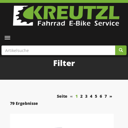
Toggle navigation
Filter
Seite
«
1
2
3
4
5
6
7
»
79 Ergebnisse