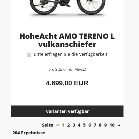
HoheAcht AMO TERENO L
vulkanschiefer
Bitte erfragen Sie die Verfügbarkeit
pro Stück (inkl. MwSt.)
4.699,00 EUR
Varianten verfügbar
Seite
«
1
2
3
4
5
6
7
8
9
10
»
204 Ergebnisse