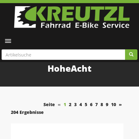
Toggle navigation
HoheAcht
Seite
«
1
2
3
4
5
6
7
8
9
10
»
204 Ergebnisse