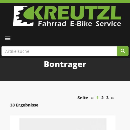
Toggle navigation
Bontrager
Seite
«
1
2
3
»
33 Ergebnisse