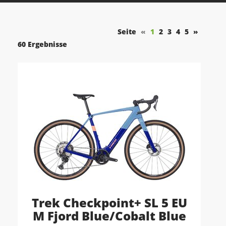
Seite
«
1
2
3
4
5
»
60 Ergebnisse
Trek Checkpoint+ SL 5 EU
M Fjord Blue/Cobalt Blue