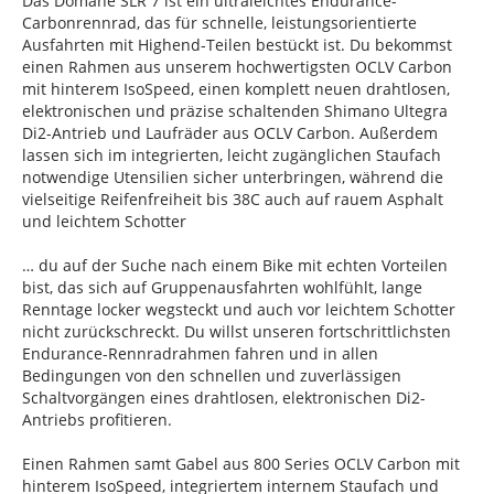
Das Domane SLR 7 ist ein ultraleichtes Endurance-
Carbonrennrad, das für schnelle, leistungsorientierte
Ausfahrten mit Highend-Teilen bestückt ist. Du bekommst
einen Rahmen aus unserem hochwertigsten OCLV Carbon
mit hinterem IsoSpeed, einen komplett neuen drahtlosen,
elektronischen und präzise schaltenden Shimano Ultegra
Di2-Antrieb und Laufräder aus OCLV Carbon. Außerdem
lassen sich im integrierten, leicht zugänglichen Staufach
notwendige Utensilien sicher unterbringen, während die
vielseitige Reifenfreiheit bis 38C auch auf rauem Asphalt
und leichtem Schotter
… du auf der Suche nach einem Bike mit echten Vorteilen
bist, das sich auf Gruppenausfahrten wohlfühlt, lange
Renntage locker wegsteckt und auch vor leichtem Schotter
nicht zurückschreckt. Du willst unseren fortschrittlichsten
Endurance-Rennradrahmen fahren und in allen
Bedingungen von den schnellen und zuverlässigen
Schaltvorgängen eines drahtlosen, elektronischen Di2-
Antriebs profitieren.
Einen Rahmen samt Gabel aus 800 Series OCLV Carbon mit
hinterem IsoSpeed, integriertem internem Staufach und