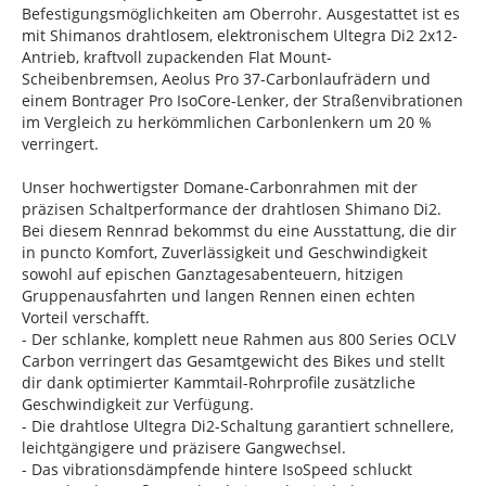
Befestigungsmöglichkeiten am Oberrohr. Ausgestattet ist es
mit Shimanos drahtlosem, elektronischem Ultegra Di2 2x12-
Antrieb, kraftvoll zupackenden Flat Mount-
Scheibenbremsen, Aeolus Pro 37-Carbonlaufrädern und
einem Bontrager Pro IsoCore-Lenker, der Straßenvibrationen
im Vergleich zu herkömmlichen Carbonlenkern um 20 %
verringert.
Unser hochwertigster Domane-Carbonrahmen mit der
präzisen Schaltperformance der drahtlosen Shimano Di2.
Bei diesem Rennrad bekommst du eine Ausstattung, die dir
in puncto Komfort, Zuverlässigkeit und Geschwindigkeit
sowohl auf epischen Ganztagesabenteuern, hitzigen
Gruppenausfahrten und langen Rennen einen echten
Vorteil verschafft.
- Der schlanke, komplett neue Rahmen aus 800 Series OCLV
Carbon verringert das Gesamtgewicht des Bikes und stellt
dir dank optimierter Kammtail-Rohrprofile zusätzliche
Geschwindigkeit zur Verfügung.
- Die drahtlose Ultegra Di2-Schaltung garantiert schnellere,
leichtgängigere und präzisere Gangwechsel.
- Das vibrationsdämpfende hintere IsoSpeed schluckt