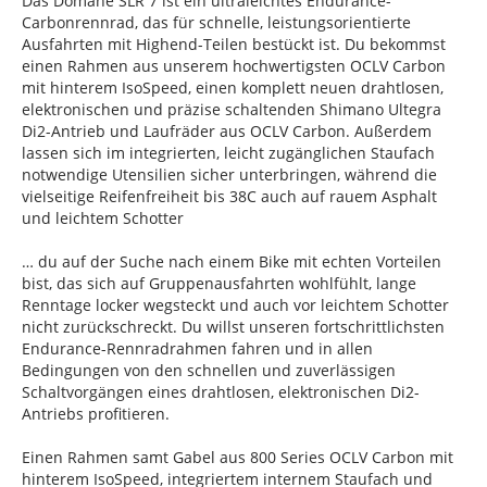
Das Domane SLR 7 ist ein ultraleichtes Endurance-
Carbonrennrad, das für schnelle, leistungsorientierte
Ausfahrten mit Highend-Teilen bestückt ist. Du bekommst
einen Rahmen aus unserem hochwertigsten OCLV Carbon
mit hinterem IsoSpeed, einen komplett neuen drahtlosen,
elektronischen und präzise schaltenden Shimano Ultegra
Di2-Antrieb und Laufräder aus OCLV Carbon. Außerdem
lassen sich im integrierten, leicht zugänglichen Staufach
notwendige Utensilien sicher unterbringen, während die
vielseitige Reifenfreiheit bis 38C auch auf rauem Asphalt
und leichtem Schotter
… du auf der Suche nach einem Bike mit echten Vorteilen
bist, das sich auf Gruppenausfahrten wohlfühlt, lange
Renntage locker wegsteckt und auch vor leichtem Schotter
nicht zurückschreckt. Du willst unseren fortschrittlichsten
Endurance-Rennradrahmen fahren und in allen
Bedingungen von den schnellen und zuverlässigen
Schaltvorgängen eines drahtlosen, elektronischen Di2-
Antriebs profitieren.
Einen Rahmen samt Gabel aus 800 Series OCLV Carbon mit
hinterem IsoSpeed, integriertem internem Staufach und