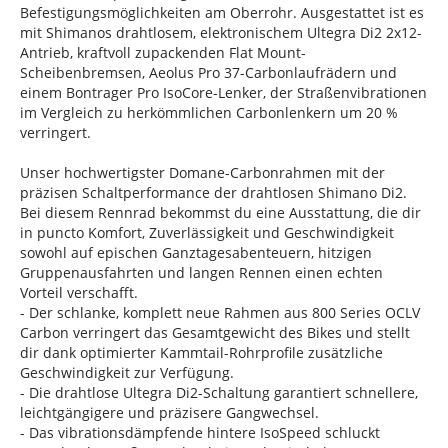
Befestigungsmöglichkeiten am Oberrohr. Ausgestattet ist es
mit Shimanos drahtlosem, elektronischem Ultegra Di2 2x12-
Antrieb, kraftvoll zupackenden Flat Mount-
Scheibenbremsen, Aeolus Pro 37-Carbonlaufrädern und
einem Bontrager Pro IsoCore-Lenker, der Straßenvibrationen
im Vergleich zu herkömmlichen Carbonlenkern um 20 %
verringert.
Unser hochwertigster Domane-Carbonrahmen mit der
präzisen Schaltperformance der drahtlosen Shimano Di2.
Bei diesem Rennrad bekommst du eine Ausstattung, die dir
in puncto Komfort, Zuverlässigkeit und Geschwindigkeit
sowohl auf epischen Ganztagesabenteuern, hitzigen
Gruppenausfahrten und langen Rennen einen echten
Vorteil verschafft.
- Der schlanke, komplett neue Rahmen aus 800 Series OCLV
Carbon verringert das Gesamtgewicht des Bikes und stellt
dir dank optimierter Kammtail-Rohrprofile zusätzliche
Geschwindigkeit zur Verfügung.
- Die drahtlose Ultegra Di2-Schaltung garantiert schnellere,
leichtgängigere und präzisere Gangwechsel.
- Das vibrationsdämpfende hintere IsoSpeed schluckt