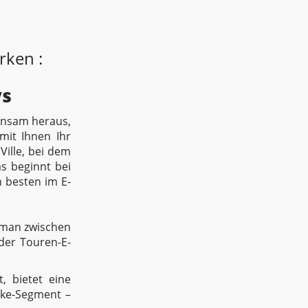
rken :
ys
einsam heraus,
mit Ihnen Ihr
Ville, bei dem
s beginnt bei
 besten im E-
n man zwischen
oder Touren-E-
, bietet eine
ike-Segment –