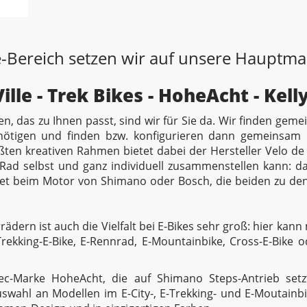
-Bereich setzen wir auf unsere Hauptma
ille - Trek Bikes - HoheAcht - Kell
en, das zu Ihnen passt, sind wir für Sie da. Wir finden gem
ötigen und finden bzw. konfigurieren dann gemeinsam 
ten kreativen Rahmen bietet dabei der Hersteller Velo de 
ad selbst und ganz individuell zusammenstellen kann: da
t beim Motor von Shimano oder Bosch, die beiden zu den
ädern ist auch die Vielfalt bei E-Bikes sehr groß: hier kan
 Trekking-E-Bike, E-Rennrad, E-Mountainbike, Cross-E-Bike 
c-Marke HoheAcht, die auf Shimano Steps-Antrieb setzt
swahl an Modellen im E-City-, E-Trekking- und E-Moutainb