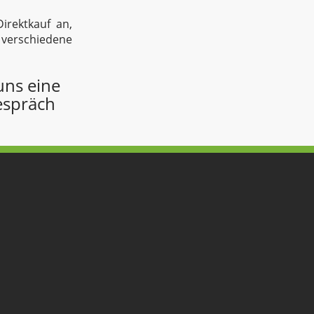
irektkauf an,
erschiedene
uns eine
espräch