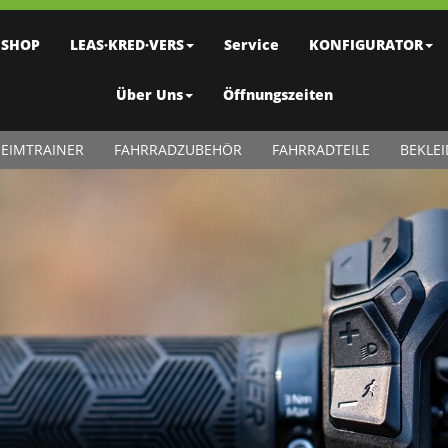
SHOP
LEAS·KRED·VERS
Service
KONFIGURATOR
Über Uns
Öffnungszeiten
EIMTRAINER
FAHRRADZUBEHÖR
FAHRRADTEILE
BEKLE