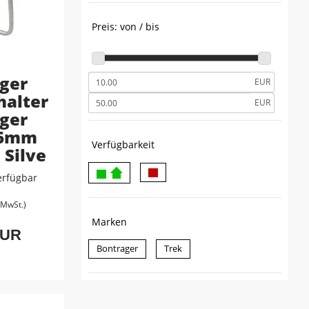
Preis: von / bis
ger
EUR
halter
EUR
ger
 6mm
Verfügbarkeit
 Silve
erfügbar
. MwSt.)
Marken
EUR
Bontrager
Trek