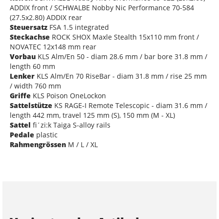
ADDIX front / SCHWALBE Nobby Nic Performance 70-584
(27.5x2.80) ADDIX rear
Steuersatz
FSA 1.5 integrated
Steckachse
ROCK SHOX Maxle Stealth 15x110 mm front /
NOVATEC 12x148 mm rear
Vorbau
KLS Alm/En 50 - diam 28.6 mm / bar bore 31.8 mm /
length 60 mm
Lenker
KLS Alm/En 70 RiseBar - diam 31.8 mm / rise 25 mm
/ width 760 mm
Griffe
KLS Poison OneLockon
Sattelstütze
KS RAGE-I Remote Telescopic - diam 31.6 mm /
length 442 mm, travel 125 mm (S), 150 mm (M - XL)
Sattel
fi´zi:k Taiga S-alloy rails
Pedale
plastic
Rahmengrössen
M / L / XL