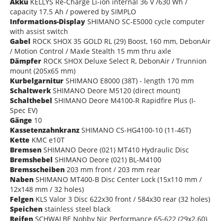
Akku
KELLYS Re-Charge Li-ion internal 36 V /630 Wh /
capacity 17.5 Ah / powered by SIMPLO
Informations-Display
SHIMANO SC-E5000 cycle computer
with assist switch
Gabel
ROCK SHOX 35 GOLD RL (29) Boost, 160 mm, DebonAir
/ Motion Control / Maxle Stealth 15 mm thru axle
Dämpfer
ROCK SHOX Deluxe Select R, DebonAir / Trunnion
mount (205x65 mm)
Kurbelgarnitur
SHIMANO E8000 (38T) - length 170 mm
Schaltwerk
SHIMANO Deore M5120 (direct mount)
Schalthebel
SHIMANO Deore M4100-R Rapidfire Plus (I-
Spec EV)
Gänge
10
Kassetenzahnkranz
SHIMANO CS-HG4100-10 (11-46T)
Kette
KMC e10T
Bremsen
SHIMANO Deore (021) MT410 Hydraulic Disc
Bremshebel
SHIMANO Deore (021) BL-M4100
Bremsscheiben
203 mm front / 203 mm rear
Naben
SHIMANO MT400-B Disc Center Lock (15x110 mm /
12x148 mm / 32 holes)
Felgen
KLS Valor 3 Disc 622x30 front / 584x30 rear (32 holes)
Speichen
stainless steel black
Reifen
SCHWALBE Nobby Nic Performance 65-622 (29x2.60)