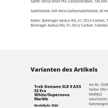
Sattel: Verse Short Pro, Carbonstreben, 145 mm
Sattelstütze: KVF Aero-Carbonsattelstütze, 20
Räder: Bontrager Aeolus RSL 51, OCLV Carbon, 
Bontrager Aeolus RSL 51, OCLV Carbon, Tubeles
Varianten des Artikels
Art.Nr. 533
Trek Domane SLR 9 AXS
Farbe: ER
52 Era
MARBLE
White/Supernova
Marble
Geschlecht:
Rahmengrö
Modelljahr 2026