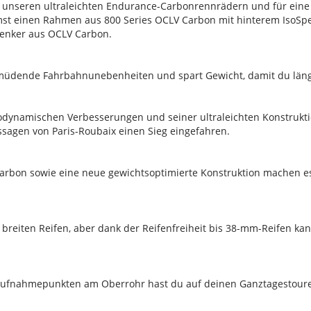
r unseren ultraleichten Endurance-Carbonrennrädern und für eine
mst einen Rahmen aus 800 Series OCLV Carbon mit hinterem IsoSp
Lenker aus OCLV Carbon.
müdende Fahrbahnunebenheiten und spart Gewicht, damit du länger 
ynamischen Verbesserungen und seiner ultraleichten Konstruktion
sagen von Paris-Roubaix einen Sieg eingefahren.
Carbon sowie eine neue gewichtsoptimierte Konstruktion machen e
 breiten Reifen, aber dank der Reifenfreiheit bis 38-mm-Reifen ka
 Aufnahmepunkten am Oberrohr hast du auf deinen Ganztagestoure