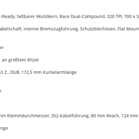
-Ready, faltbarer Wulstkern, Race Dual-Compound, 320 TPI, 700 x
gabelschaft, interne Bremszugführung, Schutzblechösen, Flat Mo
on
 an größtem Ritzel
33 Z., DUB, 172,5 mm Kurbelarmlänge
h
8 mm Klemmdurchmesser, Di2-Kabelführung, 80 mm Reach, 124 mm D
änge