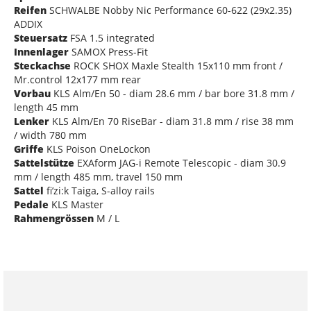
Reifen
SCHWALBE Nobby Nic Performance 60-622 (29x2.35)
ADDIX
Steuersatz
FSA 1.5 integrated
Innenlager
SAMOX Press-Fit
Steckachse
ROCK SHOX Maxle Stealth 15x110 mm front /
Mr.control 12x177 mm rear
Vorbau
KLS Alm/En 50 - diam 28.6 mm / bar bore 31.8 mm /
length 45 mm
Lenker
KLS Alm/En 70 RiseBar - diam 31.8 mm / rise 38 mm
/ width 780 mm
Griffe
KLS Poison OneLockon
Sattelstütze
EXAform JAG-i Remote Telescopic - diam 30.9
mm / length 485 mm, travel 150 mm
Sattel
fi’zi:k Taiga, S-alloy rails
Pedale
KLS Master
Rahmengrössen
M / L