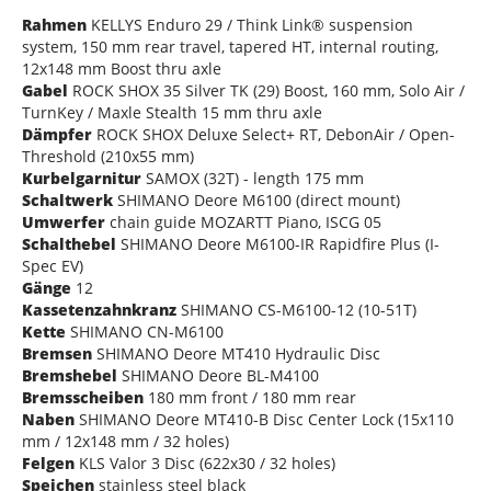
Rahmen
KELLYS Enduro 29 / Think Link® suspension
system, 150 mm rear travel, tapered HT, internal routing,
12x148 mm Boost thru axle
Gabel
ROCK SHOX 35 Silver TK (29) Boost, 160 mm, Solo Air /
TurnKey / Maxle Stealth 15 mm thru axle
Dämpfer
ROCK SHOX Deluxe Select+ RT, DebonAir / Open-
Threshold (210x55 mm)
Kurbelgarnitur
SAMOX (32T) - length 175 mm
Schaltwerk
SHIMANO Deore M6100 (direct mount)
Umwerfer
chain guide MOZARTT Piano, ISCG 05
Schalthebel
SHIMANO Deore M6100-IR Rapidfire Plus (I-
Spec EV)
Gänge
12
Kassetenzahnkranz
SHIMANO CS-M6100-12 (10-51T)
Kette
SHIMANO CN-M6100
Bremsen
SHIMANO Deore MT410 Hydraulic Disc
Bremshebel
SHIMANO Deore BL-M4100
Bremsscheiben
180 mm front / 180 mm rear
Naben
SHIMANO Deore MT410-B Disc Center Lock (15x110
mm / 12x148 mm / 32 holes)
Felgen
KLS Valor 3 Disc (622x30 / 32 holes)
Speichen
stainless steel black