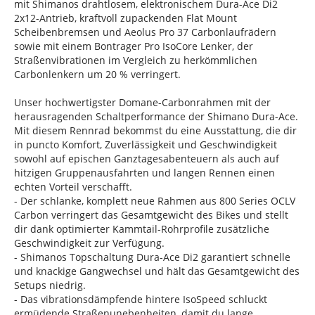
mit Shimanos drahtlosem, elektronischem Dura-Ace Di2
2x12-Antrieb, kraftvoll zupackenden Flat Mount
Scheibenbremsen und Aeolus Pro 37 Carbonlaufrädern
sowie mit einem Bontrager Pro IsoCore Lenker, der
Straßenvibrationen im Vergleich zu herkömmlichen
Carbonlenkern um 20 % verringert.
Unser hochwertigster Domane-Carbonrahmen mit der
herausragenden Schaltperformance der Shimano Dura-Ace.
Mit diesem Rennrad bekommst du eine Ausstattung, die dir
in puncto Komfort, Zuverlässigkeit und Geschwindigkeit
sowohl auf epischen Ganztagesabenteuern als auch auf
hitzigen Gruppenausfahrten und langen Rennen einen
echten Vorteil verschafft.
- Der schlanke, komplett neue Rahmen aus 800 Series OCLV
Carbon verringert das Gesamtgewicht des Bikes und stellt
dir dank optimierter Kammtail-Rohrprofile zusätzliche
Geschwindigkeit zur Verfügung.
- Shimanos Topschaltung Dura-Ace Di2 garantiert schnelle
und knackige Gangwechsel und hält das Gesamtgewicht des
Setups niedrig.
- Das vibrationsdämpfende hintere IsoSpeed schluckt
ermüdende Straßenunebenheiten, damit du lange