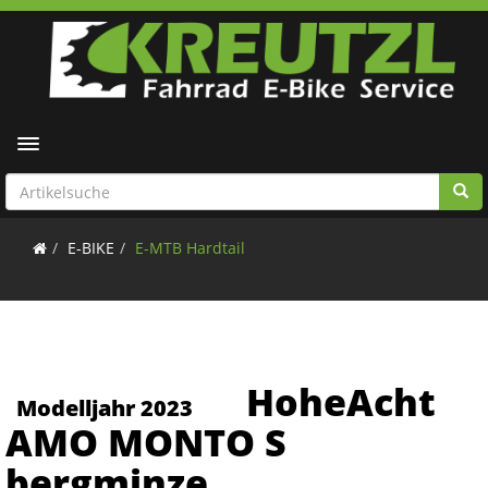
Toggle navigation
E-BIKE
E-MTB Hardtail
HoheAcht
Modelljahr 2023
AMO MONTO S
bergminze