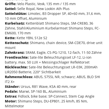
Griffe:
Velo Plastic, Vexk, 135 mm / 135 mm
Sattel:
Selle Royal, New Lookin Ath Plus
Sattelstütze:
Limotec, B3 Dropper SP, 40+60 mm, 31,6 mm,
10 mm Offset, Aluminium
Kurbelsatz:
Kettenblatt Shimano Steps, SM-CRE80, 36
Zähne, Stahl/Aluminium Kurbelarmset Shimano Steps, FC-
EM600, 170 mm
Kette:
Kette YBN, S12e S2
Kettenschutz:
Shimano, chain device, SM-CDE70, drive unit
mount
Zahnkranz:
SRAM, Eagle, CS-PG-1210, 12-fach, 11-50 Zähne
Frontleuchte:
Sate-lite Beleuchtungsset LF-12, Li-ion
battery, max. 50 LUX + Messingschlager Reflektorset
Rückleuchte:
Sate-lite Beleuchtungsset LR-03K, 200mAh
LIR2050 Batterie, 220° Sichtbarkeit
Rahmenschloss:
ABUS, 5755L NR, schwarz; ABUS, BLO SHI
IT2 X+
Ständer:
Ursus, R81 Wave, KSA 40 mm, rear
Pedale:
Marwi, SP-160 BL, Aluminium
Extras:
Fidlock, bike base; SP-Connect, Stem Cap Angle
Motor:
Shimano Steps, DU-EP801, 25 km/h, 85 Nm,
Mittelmotor