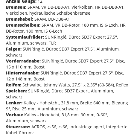
Anzahl Gänge:
12
Bremsen:
SRAM, VR DB-DB8-A1, Vierkolben, HR DB-DB8-A1,
Vierkolben, hydraulische Scheibenbremse
Bremshebel:
SRAM, DB-DB8-A1
Bremsscheiben:
SRAM, VR DB-Rotor, 180 mm, IS 6-Loch, HR
DB-Rotor, 180 mm, IS 6-Loch
Systemlaufräder:
SUNRinglé, Düroc SD37 Expert 27,5'',
Aluminium, schwarz, TLR
Felgen:
SUNRinglé, Düroc SD37 Expert 27,5'', Aluminium,
schwarz
Vorderradnabe:
SUNRinglé, Düroc SD37 Expert 27,5'', Disc,
15 x 110 mm, Boost
Hinterradnabe:
SUNRinglé, Düroc SD37 Expert 27.5'', Disc,
12 x 148 mm, Boost
Reifen:
Schwalbe, Johnny Watts, 27.5'' x 2.35'' (60-584), Reflex
Speichen:
SUNRinglé, Düroc SD37 Expert, Aluminium,
schwarz
Lenker:
Kalloy - HoheAcht, 31,8 mm, Breite 640 mm, Biegung
9°, Rise 25 mm, Aluminium, schwarz
Vorbau:
Kalloy - HoheAcht, 31,8 mm, 90 mm, 0-60°,
Aluminium, schwarz
Steuersatz:
ACROS, zs56, zs66, industriegelagert, integrierte
Kabelführung