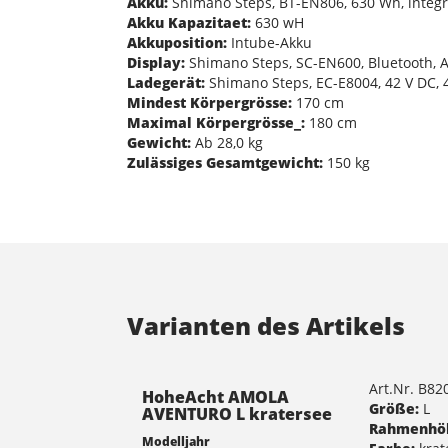
Akku:
Shimano Steps, BT-EN806, 630 Wh, integr
Akku Kapazitaet:
630 wH
Akkuposition:
Intube-Akku
Display:
Shimano Steps, SC-EN600, Bluetooth, A
Ladegerät:
Shimano Steps, EC-E8004, 42 V DC, 4
Mindest Körpergrösse:
170 cm
Maximal Körpergrösse_:
180 cm
Gewicht:
Ab 28,0 kg
Zulässiges Gesamtgewicht:
150 kg
Varianten des Artikels
Art.Nr. B8
HoheAcht AMOLA
Größe:
L
AVENTURO L kratersee
Rahmenhö
Modelljahr