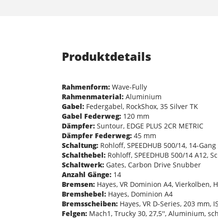
Produktdetails
Rahmenform:
Wave-Fully
Rahmenmaterial:
Aluminium
Gabel:
Federgabel, RockShox, 35 Silver TK
Gabel Federweg:
120 mm
Dämpfer:
Suntour, EDGE PLUS 2CR METRIC
Dämpfer Federweg:
45 mm
Schaltung:
Rohloff, SPEEDHUB 500/14, 14-Gang 
Schalthebel:
Rohloff, SPEEDHUB 500/14 A12, Sch
Schaltwerk:
Gates, Carbon Drive Snubber
Anzahl Gänge:
14
Bremsen:
Hayes, VR Dominion A4, Vierkolben, 
Bremshebel:
Hayes, Dominion A4
Bremsscheiben:
Hayes, VR D-Series, 203 mm, IS
Felgen:
Mach1, Trucky 30, 27,5'', Aluminium, sc