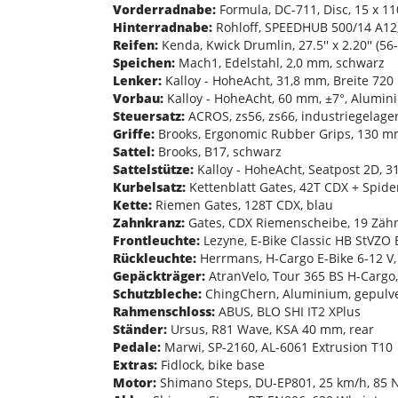
Vorderradnabe:
Formula, DC-711, Disc, 15 x 11
Hinterradnabe:
Rohloff, SPEEDHUB 500/14 A12,
Reifen:
Kenda, Kwick Drumlin, 27.5'' x 2.20'' (56-
Speichen:
Mach1, Edelstahl, 2,0 mm, schwarz
Lenker:
Kalloy - HoheAcht, 31,8 mm, Breite 72
Vorbau:
Kalloy - HoheAcht, 60 mm, ±7°, Alumin
Steuersatz:
ACROS, zs56, zs66, industriegelager
Griffe:
Brooks, Ergonomic Rubber Grips, 130 
Sattel:
Brooks, B17, schwarz
Sattelstütze:
Kalloy - HoheAcht, Seatpost 2D, 
Kurbelsatz:
Kettenblatt Gates, 42T CDX + Spid
Kette:
Riemen Gates, 128T CDX, blau
Zahnkranz:
Gates, CDX Riemenscheibe, 19 Zähne
Frontleuchte:
Lezyne, E-Bike Classic HB StVZO E
Rückleuchte:
Herrmans, H-Cargo E-Bike 6-12 V, 4
Gepäckträger:
AtranVelo, Tour 365 BS H-Cargo
Schutzbleche:
ChingChern, Aluminium, gepulv
Rahmenschloss:
ABUS, BLO SHI IT2 XPlus
Ständer:
Ursus, R81 Wave, KSA 40 mm, rear
Pedale:
Marwi, SP-2160, AL-6061 Extrusion T10
Extras:
Fidlock, bike base
Motor:
Shimano Steps, DU-EP801, 25 km/h, 85 