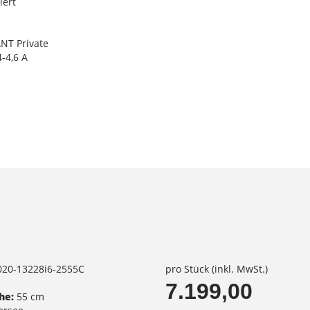
iert
NT Private
-4,6 A
2020-13228i6-2555C
pro Stück (inkl. MwSt.)
7.199,00
he:
55 cm