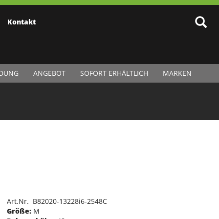
Kontakt
IDUNG
ANGEBOT
SOFORT ERHÄLTLICH
MARKEN
Art.Nr. B82020-13228i6-2548C
Größe:
M