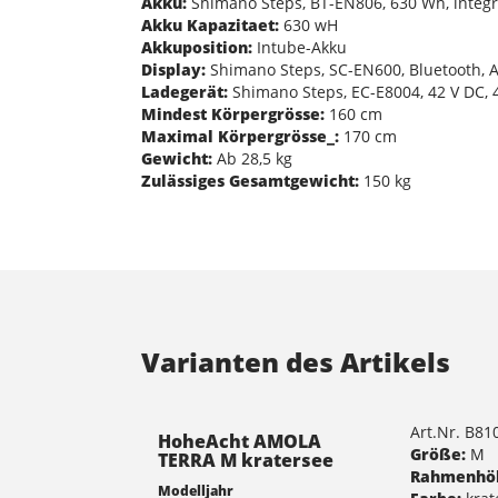
Akku:
Shimano Steps, BT-EN806, 630 Wh, integr
Akku Kapazitaet:
630 wH
Akkuposition:
Intube-Akku
Display:
Shimano Steps, SC-EN600, Bluetooth, A
Ladegerät:
Shimano Steps, EC-E8004, 42 V DC, 4
Mindest Körpergrösse:
160 cm
Maximal Körpergrösse_:
170 cm
Gewicht:
Ab 28,5 kg
Zulässiges Gesamtgewicht:
150 kg
Varianten des Artikels
Art.Nr. B8
HoheAcht AMOLA
Größe:
M
TERRA M kratersee
Rahmenhö
Modelljahr