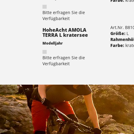
Farbe:
krat
Bitte erfragen Sie die
Verfügbarkeit
Art.Nr. B8
HoheAcht AMOLA
Größe:
L
TERRA L kratersee
Rahmenhö
Modelljahr
Farbe:
krat
Bitte erfragen Sie die
Verfügbarkeit