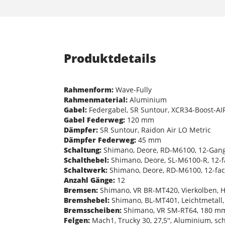
Produktdetails
Rahmenform:
Wave-Fully
Rahmenmaterial:
Aluminium
Gabel:
Federgabel, SR Suntour, XCR34-Boost-AI
Gabel Federweg:
120 mm
Dämpfer:
SR Suntour, Raidon Air LO Metric
Dämpfer Federweg:
45 mm
Schaltung:
Shimano, Deore, RD-M6100, 12-Gang
Schalthebel:
Shimano, Deore, SL-M6100-R, 12-f
Schaltwerk:
Shimano, Deore, RD-M6100, 12-fa
Anzahl Gänge:
12
Bremsen:
Shimano, VR BR-MT420, Vierkolben, 
Bremshebel:
Shimano, BL-MT401, Leichtmetall,
Bremsscheiben:
Shimano, VR SM-RT64, 180 mm,
Felgen:
Mach1, Trucky 30, 27,5'', Aluminium, sc