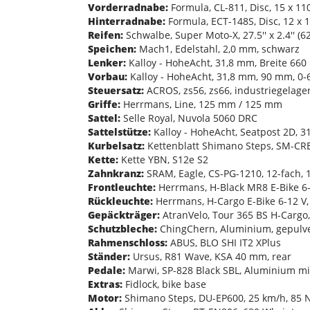
Vorderradnabe:
Formula, CL-811, Disc, 15 x 11
Hinterradnabe:
Formula, ECT-148S, Disc, 12 x 
Reifen:
Schwalbe, Super Moto-X, 27.5'' x 2.4'' (62
Speichen:
Mach1, Edelstahl, 2,0 mm, schwarz
Lenker:
Kalloy - HoheAcht, 31,8 mm, Breite 66
Vorbau:
Kalloy - HoheAcht, 31,8 mm, 90 mm, 0-
Steuersatz:
ACROS, zs56, zs66, industriegelager
Griffe:
Herrmans, Line, 125 mm / 125 mm
Sattel:
Selle Royal, Nuvola 5060 DRC
Sattelstütze:
Kalloy - HoheAcht, Seatpost 2D, 
Kurbelsatz:
Kettenblatt Shimano Steps, SM-CR
Kette:
Kette YBN, S12e S2
Zahnkranz:
SRAM, Eagle, CS-PG-1210, 12-fach, 
Frontleuchte:
Herrmans, H-Black MR8 E-Bike 6-12
Rückleuchte:
Herrmans, H-Cargo E-Bike 6-12 V, 4
Gepäckträger:
AtranVelo, Tour 365 BS H-Cargo
Schutzbleche:
ChingChern, Aluminium, gepulv
Rahmenschloss:
ABUS, BLO SHI IT2 XPlus
Ständer:
Ursus, R81 Wave, KSA 40 mm, rear
Pedale:
Marwi, SP-828 Black SBL, Aluminium mi
Extras:
Fidlock, bike base
Motor:
Shimano Steps, DU-EP600, 25 km/h, 85 