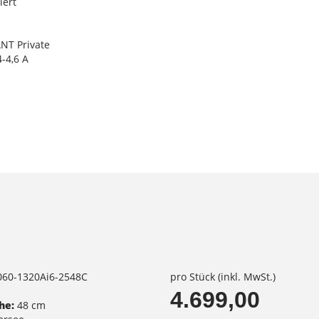
iert
NT Private
-4,6 A
1060-1320Ai6-2548C
pro Stück (inkl. MwSt.)
4.699,00
he:
48 cm