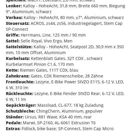
Lenker:
Kalloy - HoheAcht, 31,8 mm, Breite 660 mm, Biegung
9°, Aluminium, schwarz
Vorbau:
Kalloy - HoheAcht, 80 mm, ±7°, Aluminium, schwarz
Steuersatz:
ACROS, zs44, zs56, industriegelagert, Stem Cap
SP-Connect
Griffe:
Herrmans, Line, 125 mm / 90 mm
Sattel:
Selle Royal, Vivo Ergo, Men
Sattelstütze:
Kalloy - HoheAcht, Seatpost 2D, 30,9 mm x 350
mm, 10 mm Offset, Aluminium
Kurbelsatz:
Kettenblatt Gates, 32T CDX , schwarz
Kurbelarmset Pinion C1.6, 170 mm
Kette:
Riemen Gates, 111T CDX, blau
Zahnkranz:
Gates, CDX Riemenscheibe, 28 Zähne
Frontleuchte:
Lezyne, E-Bike Power StVZO E115, 6-12 V, LED,
6 W, 310 lm
Rückleuchte:
Lezyne, E-Bike Fender StVZO Rear, 6-12 V, LED,
6 W, 11 lm
Gepäckträger:
Massload, CL-677, 18 kg Zuladung
Schutzbleche:
ChingChern, Aluminium, gepulver
Ständer:
Ursus, R81 Wave, KSA 40 mm, rear
Pedale:
Marwi, SP-2160, AL-6061 Extrusion T6
Extras:
Fidlock, bike base; SP-Connect, Stem Cap Micro