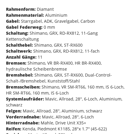
Rahmenform:
Diamant
Rahmenmaterial:
Aluminium
Gabel:
Starrgabel, ADK, Gravelgabel, Carbon
Gabel Federweg:
0 mm
Schaltung:
Shimano, GRX, RD-RX812, 11-Gang
Kettenschaltung
Schalthebel:
Shimano, GRX, ST-RX600
Schaltwerk:
Shimano, GRX, RD-RX812, 11-fach
Anzahl Gänge:
11
Bremsen:
Shimano, VR BR-RX400, HR BR-RX400,
hydraulische Scheibenbremse
Bremshebel:
Shimano, GRX, ST-RX600, Dual-Control-
Schalt-/Bremshebel, Kunststoff/Stahl
Bremsscheiben:
Shimano, VR SM-RT66, 160 mm, IS 6-Loch,
HR SM-RT66, 160 mm, IS 6-Loch
Systemlaufräder:
Mavic, Allroad, 28'', 6-Loch, Aluminium,
schwarz
Felgen:
Mavic, Allroad, 28'', Aluminium, schwarz
Vorderradnabe:
Mavic, Allroad, 28'', 6-Loch
Hinterradnabe:
Mahle, Drive Unit X35+
Reifen:
Kenda, Piedmont K1185, 28"x 1.7'' (45-622)