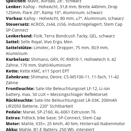
Speichen:
Mavic, Allroad, 28'', schwarz
Lenker:
Kalloy - HoheAcht, 31,8 mm, Breite 440mm, Drop
125mm, Flare 20°, Ramp 10°, Aluminium, schwarz
Vorbau:
Kalloy - HoheAcht, 80 mm, ±7°, Aluminium, schwarz
Steuersatz:
ACROS, zs44, zs56, industriegelagert, Stem Cap
SP-Connect
Lenkerband:
Fizik, Terra Bondcush Tacky, GEL, schwarz
Sattel:
Selle Royal, Vivo Ergo, Men
Sattelstütze:
Limotec, A1 Dropper, 75 mm, 30,9 mm,
Aluminium
Kurbelsatz:
Shimano, GRX, FC-RX810-1, Hollowtech II, 42
Zähne, 170 mm, Stahl/Aluminium
Kette:
Kette KMC, e11 Sport EPT
Zahnkranz:
Shimano, Deore, CS-M5100-11, 11-fach, 11-42
Zähne
Frontleuchte:
Sate-lite Beleuchtungsset LF-12, Li-ion
battery, max. 50 LUX + Messingschlager Reflektorset
Rückleuchte:
Sate-lite Beleuchtungsset LR-03K, 200mAh
LIR2050 Batterie, 220° Sichtbarkeit
Pedale:
Marwi, SP-2160, AL-6061 Extrusion T6
Extras:
Fidlock, bike base; SP-Connect, Stem Cap
Motor:
Mahle, X35+, 25 km/h, 40 Nm, Hinterrad-Nabenmotor
Akku:
Mahle, B1-E Battery, 250 Wh, intergiert