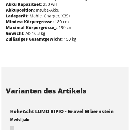
Akku Kapazitaet:
250 wH
Akkuposition:
Intube-Akku
Ladegerät:
Mahle, Charger, X35+
Mindest Körpergrösse:
180 cm
Maximal Körpergrösse_:
190 cm
Gewicht:
Ab 16,3 kg
Zulässiges Gesamtgewicht:
150 kg
Varianten des Artikels
HoheAcht LUMO RIPIO - Gravel M bernstein
Modelljahr