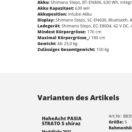
Akku:
Shimano Steps, BT-EN806, 630 Wh, integr
Akku Kapazitaet:
630 wH
Akkuposition:
Intube-Akku
Display:
Shimano Steps, SC-EN600, Bluetooth, A
Ladegerät:
Shimano Steps, EC-E8004, 42 V DC, 4
Mindest Körpergrösse:
170 cm
Maximal Körpergrösse_:
180 cm
Gewicht:
Ab 25,0 kg
Zulässiges Gesamtgewicht:
150 kg
Varianten des Artikels
Art.Nr. B8
HoheAcht PASIA
Größe:
S
STRATO S shiraz
Rahmenhö
Modelljahr 2023