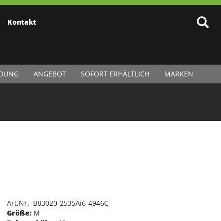
Kontakt
IDUNG
ANGEBOT
SOFORT ERHÄLTLICH
MARKEN
Art.Nr. B83020-2535Ai6-4946C
Größe:
M