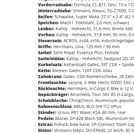
Vorderradnabe:
Formula, CL-811, Disc, 15 x 11
Hinterradnabe:
Shimano, Nexus, SG-C7000, 5-Ga
Reifen:
Schwalbe, Super Moto, 27.5'' x 2.4'' (62-5
Speichen:
Mach1, Edelstahl, 2,0 mm, schwarz
Lenker:
Kalloy - HoheAcht, 31,8 mm, Breite 66
Vorbau:
Kalloy - HoheAcht, 31,8 mm, 95 mm, 0-
Steuersatz:
ACROS, zs44, zs56, industriegelage
Griffe:
Herrmans, Line, 125 mm / 90 mm
Sattel:
Selle Royal, Essenza Plus, Female
Sattelstütze:
Kalloy - HoheAcht, Seatpost 2D, 
Kurbelsatz:
Kettenblatt Gates, 39T CDX + Spid
Kette:
Riemen Gates, 120T CDX, blau
Zahnkranz:
Gates, CDX Riemenscheibe, 28 Zäh
Frontleuchte:
Lezyne, E-Bike Hecto StVZO E65, 6
Rückleuchte:
Herrmans, H-Cargo E-Bike 6-12 V, 4
Gepäckträger:
AtranVelo, Tour 365 BS H-Cargo
Schutzbleche:
ChingChern, Aluminium, gepulv
Rahmenschloss:
ABUS, BLO SHI IT2 XPlus
Ständer:
Ursus, R81 Wave, KSA 40 mm, rear
Pedale:
Marwi, SP-828 Black SBL, Aluminium mi
Extras:
Fidlock, bike base; SP-Connect, Stem Ca
Motor:
Shimano Steps, DU-EP600, 25 km/h, 85 