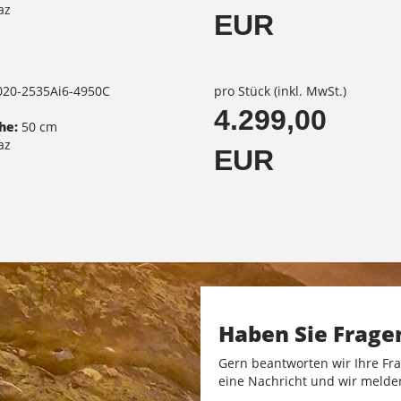
az
EUR
3020-2535Ai6-4950C
pro Stück (inkl. MwSt.)
4.299,00
he:
50 cm
az
EUR
Haben Sie Frage
Gern beantworten wir Ihre Fra
eine Nachricht und wir melde