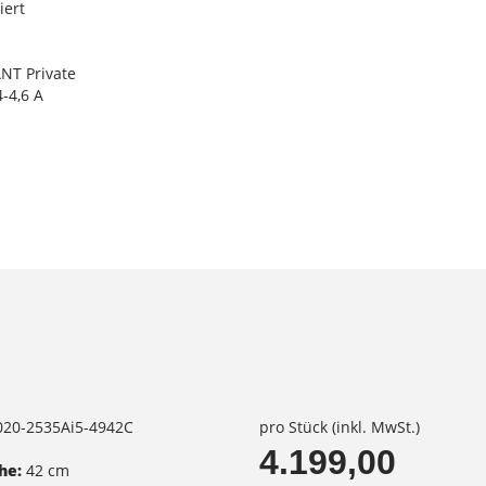
iert
NT Private
-4,6 A
3020-2535Ai5-4942C
pro Stück (inkl. MwSt.)
4.199,00
he:
42 cm