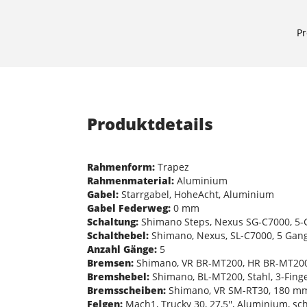
Pr
Produktdetails
Rahmenform:
Trapez
Rahmenmaterial:
Aluminium
Gabel:
Starrgabel, HoheAcht, Aluminium
Gabel Federweg:
0 mm
Schaltung:
Shimano Steps, Nexus SG-C7000, 5-
Schalthebel:
Shimano, Nexus, SL-C7000, 5 Gan
Anzahl Gänge:
5
Bremsen:
Shimano, VR BR-MT200, HR BR-MT200
Bremshebel:
Shimano, BL-MT200, Stahl, 3-Fing
Bremsscheiben:
Shimano, VR SM-RT30, 180 mm,
Felgen:
Mach1, Trucky 30, 27,5'', Aluminium, sc