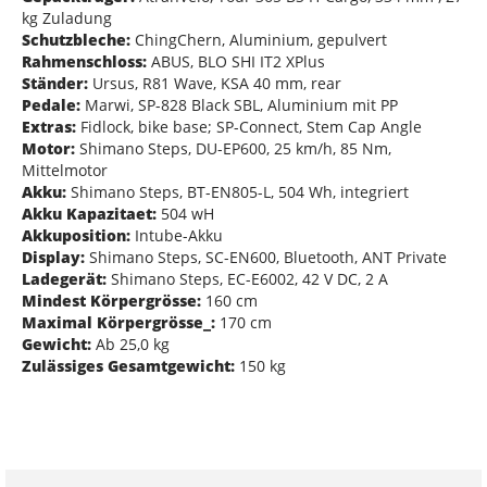
kg Zuladung
Schutzbleche:
ChingChern, Aluminium, gepulvert
Rahmenschloss:
ABUS, BLO SHI IT2 XPlus
Ständer:
Ursus, R81 Wave, KSA 40 mm, rear
Pedale:
Marwi, SP-828 Black SBL, Aluminium mit PP
Extras:
Fidlock, bike base; SP-Connect, Stem Cap Angle
Motor:
Shimano Steps, DU-EP600, 25 km/h, 85 Nm,
Mittelmotor
Akku:
Shimano Steps, BT-EN805-L, 504 Wh, integriert
Akku Kapazitaet:
504 wH
Akkuposition:
Intube-Akku
Display:
Shimano Steps, SC-EN600, Bluetooth, ANT Private
Ladegerät:
Shimano Steps, EC-E6002, 42 V DC, 2 A
Mindest Körpergrösse:
160 cm
Maximal Körpergrösse_:
170 cm
Gewicht:
Ab 25,0 kg
Zulässiges Gesamtgewicht:
150 kg