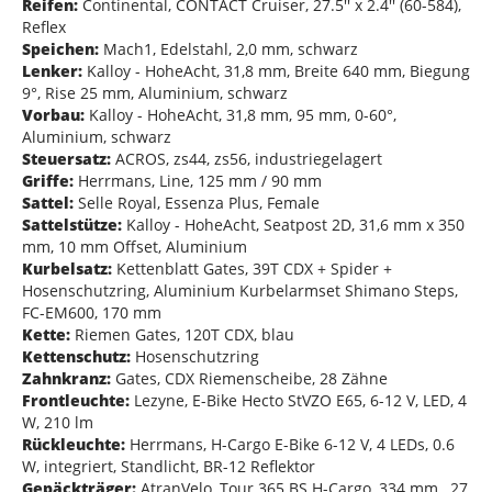
Reifen:
Continental, CONTACT Cruiser, 27.5'' x 2.4'' (60-584),
Reflex
Speichen:
Mach1, Edelstahl, 2,0 mm, schwarz
Lenker:
Kalloy - HoheAcht, 31,8 mm, Breite 640 mm, Biegung
9°, Rise 25 mm, Aluminium, schwarz
Vorbau:
Kalloy - HoheAcht, 31,8 mm, 95 mm, 0-60°,
Aluminium, schwarz
Steuersatz:
ACROS, zs44, zs56, industriegelagert
Griffe:
Herrmans, Line, 125 mm / 90 mm
Sattel:
Selle Royal, Essenza Plus, Female
Sattelstütze:
Kalloy - HoheAcht, Seatpost 2D, 31,6 mm x 350
mm, 10 mm Offset, Aluminium
Kurbelsatz:
Kettenblatt Gates, 39T CDX + Spider +
Hosenschutzring, Aluminium Kurbelarmset Shimano Steps,
FC-EM600, 170 mm
Kette:
Riemen Gates, 120T CDX, blau
Kettenschutz:
Hosenschutzring
Zahnkranz:
Gates, CDX Riemenscheibe, 28 Zähne
Frontleuchte:
Lezyne, E-Bike Hecto StVZO E65, 6-12 V, LED, 4
W, 210 lm
Rückleuchte:
Herrmans, H-Cargo E-Bike 6-12 V, 4 LEDs, 0.6
W, integriert, Standlicht, BR-12 Reflektor
Gepäckträger:
AtranVelo, Tour 365 BS H-Cargo, 334 mm , 27