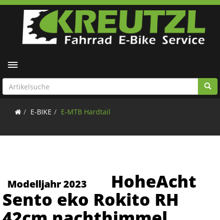
Toggle navigation
E-BIKE
E-MTB Hardtail
HoheAcht
Modelljahr 2023
Sento eko Rokito RH
42cm nachthimmel