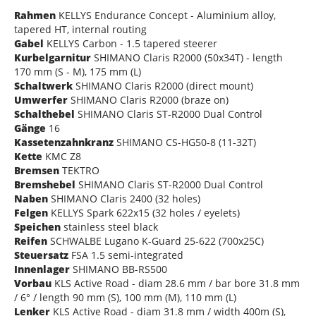
Rahmen
KELLYS Endurance Concept - Aluminium alloy,
tapered HT, internal routing
Gabel
KELLYS Carbon - 1.5 tapered steerer
Kurbelgarnitur
SHIMANO Claris R2000 (50x34T) - length
170 mm (S - M), 175 mm (L)
Schaltwerk
SHIMANO Claris R2000 (direct mount)
Umwerfer
SHIMANO Claris R2000 (braze on)
Schalthebel
SHIMANO Claris ST-R2000 Dual Control
Gänge
16
Kassetenzahnkranz
SHIMANO CS-HG50-8 (11-32T)
Kette
KMC Z8
Bremsen
TEKTRO
Bremshebel
SHIMANO Claris ST-R2000 Dual Control
Naben
SHIMANO Claris 2400 (32 holes)
Felgen
KELLYS Spark 622x15 (32 holes / eyelets)
Speichen
stainless steel black
Reifen
SCHWALBE Lugano K-Guard 25-622 (700x25C)
Steuersatz
FSA 1.5 semi-integrated
Innenlager
SHIMANO BB-RS500
Vorbau
KLS Active Road - diam 28.6 mm / bar bore 31.8 mm
/ 6° / length 90 mm (S), 100 mm (M), 110 mm (L)
Lenker
KLS Active Road - diam 31.8 mm / width 400m (S),