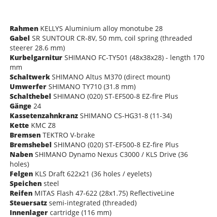
Rahmen
KELLYS Aluminium alloy monotube 28
Gabel
SR SUNTOUR CR-8V, 50 mm, coil spring (threaded
steerer 28.6 mm)
Kurbelgarnitur
SHIMANO FC-TY501 (48x38x28) - length 170
mm
Schaltwerk
SHIMANO Altus M370 (direct mount)
Umwerfer
SHIMANO TY710 (31.8 mm)
Schalthebel
SHIMANO (020) ST-EF500-8 EZ-fire Plus
Gänge
24
Kassetenzahnkranz
SHIMANO CS-HG31-8 (11-34)
Kette
KMC Z8
Bremsen
TEKTRO V-brake
Bremshebel
SHIMANO (020) ST-EF500-8 EZ-fire Plus
Naben
SHIMANO Dynamo Nexus C3000 / KLS Drive (36
holes)
Felgen
KLS Draft 622x21 (36 holes / eyelets)
Speichen
steel
Reifen
MITAS Flash 47-622 (28x1.75) ReflectiveLine
Steuersatz
semi-integrated (threaded)
Innenlager
cartridge (116 mm)