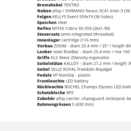
Bremshebel
TEKTRO
Naben
alloy / SHIMANO Nexus 3C41 Inter-3 (36 
Felgen
KELLYS Event 559x19 (36 holes)
Speichen
steel
Reifen
MITAS Cobra 50-559 (26x1.90)
Steuersatz
semi-integrated (threaded)
Innenlager
cartridge (116 mm)
Vorbau
ZOOM - diam 25.4 mm / 25° / length 8
Lenker
steel RiseBar - diam 25.4 mm / rise 16
Griffe
KLS Wave 2Density ergonomic
Sattelstütze
KALLOY - diam 27.2 mm / length 
Sattel
SELLE ROYAL Freedom Royalgel
Pedale
VP NonSlip - plastic
Frontleuchte
LED battery
Rückleuchte
BÜCHEL Champs Elysees LED batt
Schutzbleche
RPZ
Zubehör
alloy carrier, chainguard, kickstand, be
Rahmengrössen
S (430 mm)