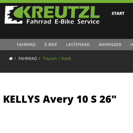
START
FAHRRAD
E-BIKE
LASTENRAD
ANHÄNGER
H
FAHRRAD
Touren / Stadt
KELLYS Avery 10 S 26"