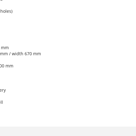
holes)
0 mm
0 mm / width 670 mm
300 mm
ery
ll