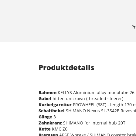
Pr
Produktdetails
Rahmen
KELLYS Aluminium alloy monotube 26
Gabel
hi-ten unicrown (threaded steerer)
Kurbelgarnitur
PROWHEEL (38T) - length 170
Schalthebel
SHIMANO Nexus SL-3S42E Revoshi
Gänge
3
Zahnkranz
SHIMANO for internal hub 20T
Kette
KMC Z6
Bremsen
APSE V-brake / SHIMANO coaster bra