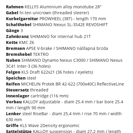
Rahmen
KELLYS Aluminium alloy monotube 28"
Gabel
hi-ten unicrown (threaded steerer)
Kurbelgarnitur
PROWHEEL (38T) - length 170 mm
Schalthebel
SHIMANO Nexus SL-3S42E REVOSHIFT
Gänge
3
Zahnkranz
SHIMANO for internal hub 21T
Kette
KMC Z6
Bremsen
APSE V-brake / SHIMANO nášľapná brzda
Bremshebel
TEKTRO
Naben
SHIMANO Dynamo Nexus C3000 / SHIMANO Nexus
3C41 Inter-3 (36 holes)
Felgen
KLS Draft 622x21 (36 holes / eyelets)
Speichen
steel
Reifen
MICHELIN Protek BR 42-622 (700x40C) ReflectiveLine
Steuersatz
threaded
Innenlager
cartridge (116 mm)
Vorbau
KALLOY adjustable - diam 25.4 mm / bar bore 25.4
mm / length 90 mm
Lenker
steel RiseBar - diam 25.4 mm / rise 70 mm / width
630 mm
Griffe
KLS Wave 2Density ergonomic
Sattelstütze
KALLOY suspension - diam 27.2 mm / length