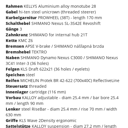
Rahmen
KELLYS Aluminium alloy monotube 28
Gabel
hi-ten steel unicrown (threaded steerer)
Kurbelgarnitur
PROWHEEL (38T) - length 170 mm
Schalthebel
SHIMANO Nexus SL-3S42E Revoshift
Gänge
3
Zahnkranz
SHIMANO for internal hub 21T
Kette
KMC Z6
Bremsen
APSE V-brake / SHIMANO nášľapná brzda
Bremshebel
TEKTRO
Naben
SHIMANO Dynamo Nexus C3000 / SHIMANO Nexus
3C41 Inter-3 (36 holes)
Felgen
KLS Draft 622x21 (36 holes / eyelets)
Speichen
steel
Reifen
MICHELIN Protek BR 42-622 (700x40C) ReflectiveLine
Steuersatz
threaded
Innenlager
cartridge (116 mm)
Vorbau
KALLOY adjustable - diam 25.4 mm / bar bore 25.4
mm / length 90 mm
Lenker
steel RiseBar - diam 25.4 mm / rise 70 mm / width
630 mm
Griffe
KLS Wave 2Density ergonomic
Sattelstütze
KALLOY suspension - diam 27.2 mm / length