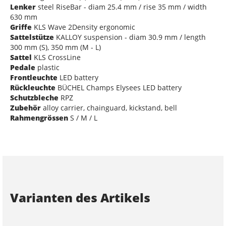
Lenker
steel RiseBar - diam 25.4 mm / rise 35 mm / width
630 mm
Griffe
KLS Wave 2Density ergonomic
Sattelstütze
KALLOY suspension - diam 30.9 mm / length
300 mm (S), 350 mm (M - L)
Sattel
KLS CrossLine
Pedale
plastic
Frontleuchte
LED battery
Rückleuchte
BÜCHEL Champs Elysees LED battery
Schutzbleche
RPZ
Zubehör
alloy carrier, chainguard, kickstand, bell
Rahmengrössen
S / M / L
Varianten des Artikels