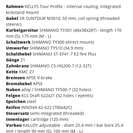
Rahmen
KELLYS Tour Profile - internal routing, integrated
kickstand mount
Gabel
SR SUNTOUR M3010, 50 mm, coil spring (threaded
steerer)
Kurbelgarnitur
SHIMANO TY301 (48x38x28T) - length 170
mm (S), 175 mm (M - L)
Schaltwerk
SHIMANO TY300 (direct mount)
Umwerfer
SHIMANO TY510 (34.9 mm)
Schalthebel
SHIMANO ST-EF41-7 EZ-fire Plus
Gänge
21
Zahnkranz
SHIMANO CS-HG200-7 (12-32T)
Kette
KMC Z7
Bremsen
APSE V-brake
Bremshebel
APSE
Naben
alloy / SHIMANO TY500-7 (32 holes)
Felgen
KLS Draft 622x21 (32 holes / eyelets)
Speichen
steel
Reifen
INNOVA 42-622 (700x42C)
Steuersatz
semi-integrated (threaded)
Innenlager
cartridge (120 mm)
Vorbau
KALLOY adjustable - diam 25.4 mm / bar bore 25.4
mm / length 90 mm (S), 100 mm (M - L)