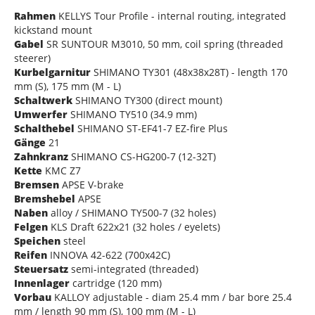
Rahmen
KELLYS Tour Profile - internal routing, integrated
kickstand mount
Gabel
SR SUNTOUR M3010, 50 mm, coil spring (threaded
steerer)
Kurbelgarnitur
SHIMANO TY301 (48x38x28T) - length 170
mm (S), 175 mm (M - L)
Schaltwerk
SHIMANO TY300 (direct mount)
Umwerfer
SHIMANO TY510 (34.9 mm)
Schalthebel
SHIMANO ST-EF41-7 EZ-fire Plus
Gänge
21
Zahnkranz
SHIMANO CS-HG200-7 (12-32T)
Kette
KMC Z7
Bremsen
APSE V-brake
Bremshebel
APSE
Naben
alloy / SHIMANO TY500-7 (32 holes)
Felgen
KLS Draft 622x21 (32 holes / eyelets)
Speichen
steel
Reifen
INNOVA 42-622 (700x42C)
Steuersatz
semi-integrated (threaded)
Innenlager
cartridge (120 mm)
Vorbau
KALLOY adjustable - diam 25.4 mm / bar bore 25.4
mm / length 90 mm (S), 100 mm (M - L)