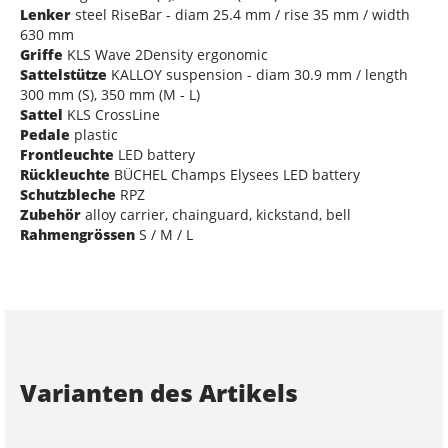
Lenker
steel RiseBar - diam 25.4 mm / rise 35 mm / width
630 mm
Griffe
KLS Wave 2Density ergonomic
Sattelstütze
KALLOY suspension - diam 30.9 mm / length
300 mm (S), 350 mm (M - L)
Sattel
KLS CrossLine
Pedale
plastic
Frontleuchte
LED battery
Rückleuchte
BÜCHEL Champs Elysees LED battery
Schutzbleche
RPZ
Zubehör
alloy carrier, chainguard, kickstand, bell
Rahmengrössen
S / M / L
Varianten des Artikels