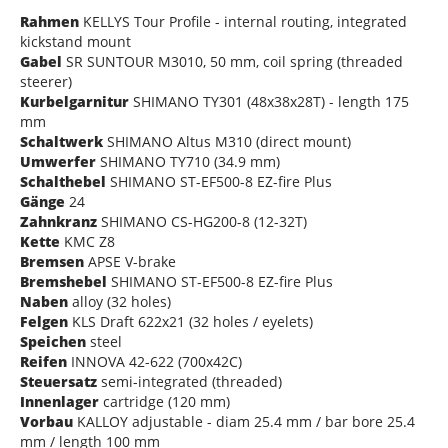
Rahmen
KELLYS Tour Profile - internal routing, integrated
kickstand mount
Gabel
SR SUNTOUR M3010, 50 mm, coil spring (threaded
steerer)
Kurbelgarnitur
SHIMANO TY301 (48x38x28T) - length 175
mm
Schaltwerk
SHIMANO Altus M310 (direct mount)
Umwerfer
SHIMANO TY710 (34.9 mm)
Schalthebel
SHIMANO ST-EF500-8 EZ-fire Plus
Gänge
24
Zahnkranz
SHIMANO CS-HG200-8 (12-32T)
Kette
KMC Z8
Bremsen
APSE V-brake
Bremshebel
SHIMANO ST-EF500-8 EZ-fire Plus
Naben
alloy (32 holes)
Felgen
KLS Draft 622x21 (32 holes / eyelets)
Speichen
steel
Reifen
INNOVA 42-622 (700x42C)
Steuersatz
semi-integrated (threaded)
Innenlager
cartridge (120 mm)
Vorbau
KALLOY adjustable - diam 25.4 mm / bar bore 25.4
mm / length 100 mm