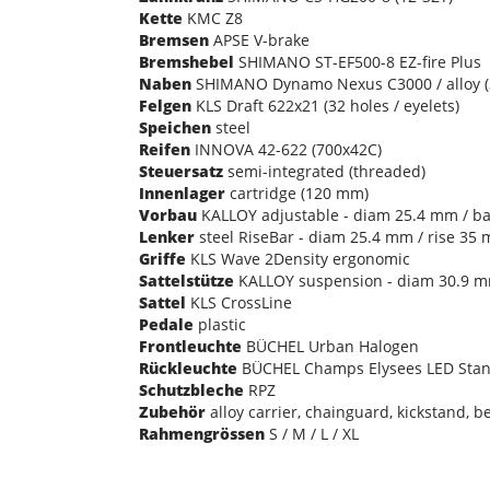
Kette
KMC Z8
Bremsen
APSE V-brake
Bremshebel
SHIMANO ST-EF500-8 EZ-fire Plus
Naben
SHIMANO Dynamo Nexus C3000 / alloy (3
Felgen
KLS Draft 622x21 (32 holes / eyelets)
Speichen
steel
Reifen
INNOVA 42-622 (700x42C)
Steuersatz
semi-integrated (threaded)
Innenlager
cartridge (120 mm)
Vorbau
KALLOY adjustable - diam 25.4 mm / bar
Lenker
steel RiseBar - diam 25.4 mm / rise 35
Griffe
KLS Wave 2Density ergonomic
Sattelstütze
KALLOY suspension - diam 30.9 mm
Sattel
KLS CrossLine
Pedale
plastic
Frontleuchte
BÜCHEL Urban Halogen
Rückleuchte
BÜCHEL Champs Elysees LED Stan
Schutzbleche
RPZ
Zubehör
alloy carrier, chainguard, kickstand, be
Rahmengrössen
S / M / L / XL