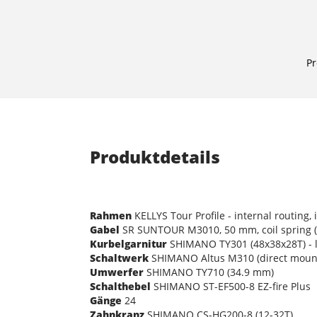
Pr
Produktdetails
Rahmen
KELLYS Tour Profile - internal routing,
Gabel
SR SUNTOUR M3010, 50 mm, coil spring (
Kurbelgarnitur
SHIMANO TY301 (48x38x28T) - l
Schaltwerk
SHIMANO Altus M310 (direct moun
Umwerfer
SHIMANO TY710 (34.9 mm)
Schalthebel
SHIMANO ST-EF500-8 EZ-fire Plus
Gänge
24
Zahnkranz
SHIMANO CS-HG200-8 (12-32T)