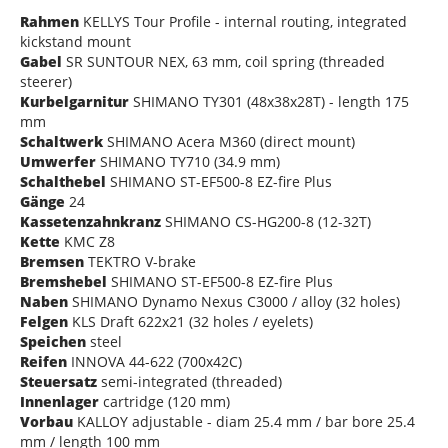
Rahmen
KELLYS Tour Profile - internal routing, integrated
kickstand mount
Gabel
SR SUNTOUR NEX, 63 mm, coil spring (threaded
steerer)
Kurbelgarnitur
SHIMANO TY301 (48x38x28T) - length 175
mm
Schaltwerk
SHIMANO Acera M360 (direct mount)
Umwerfer
SHIMANO TY710 (34.9 mm)
Schalthebel
SHIMANO ST-EF500-8 EZ-fire Plus
Gänge
24
Kassetenzahnkranz
SHIMANO CS-HG200-8 (12-32T)
Kette
KMC Z8
Bremsen
TEKTRO V-brake
Bremshebel
SHIMANO ST-EF500-8 EZ-fire Plus
Naben
SHIMANO Dynamo Nexus C3000 / alloy (32 holes)
Felgen
KLS Draft 622x21 (32 holes / eyelets)
Speichen
steel
Reifen
INNOVA 44-622 (700x42C)
Steuersatz
semi-integrated (threaded)
Innenlager
cartridge (120 mm)
Vorbau
KALLOY adjustable - diam 25.4 mm / bar bore 25.4
mm / length 100 mm