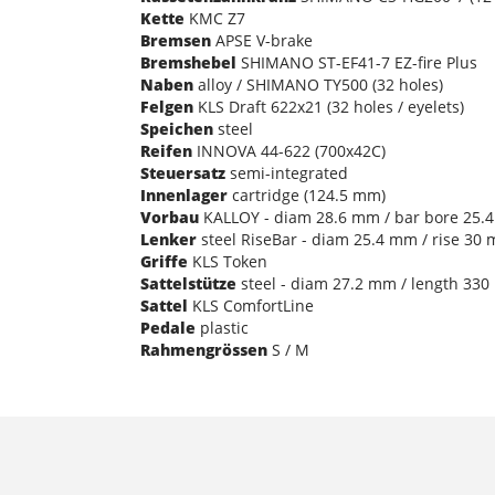
Kette
KMC Z7
Bremsen
APSE V-brake
Bremshebel
SHIMANO ST-EF41-7 EZ-fire Plus
Naben
alloy / SHIMANO TY500 (32 holes)
Felgen
KLS Draft 622x21 (32 holes / eyelets)
Speichen
steel
Reifen
INNOVA 44-622 (700x42C)
Steuersatz
semi-integrated
Innenlager
cartridge (124.5 mm)
Vorbau
KALLOY - diam 28.6 mm / bar bore 25.4
Lenker
steel RiseBar - diam 25.4 mm / rise 30
Griffe
KLS Token
Sattelstütze
steel - diam 27.2 mm / length 33
Sattel
KLS ComfortLine
Pedale
plastic
Rahmengrössen
S / M