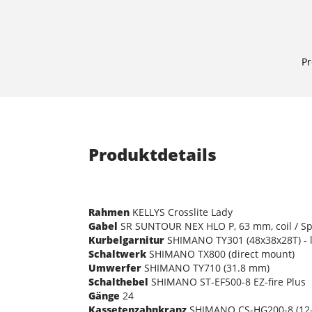
Pr
Produktdetails
Rahmen
KELLYS Crosslite Lady
Gabel
SR SUNTOUR NEX HLO P, 63 mm, coil / S
Kurbelgarnitur
SHIMANO TY301 (48x38x28T) - l
Schaltwerk
SHIMANO TX800 (direct mount)
Umwerfer
SHIMANO TY710 (31.8 mm)
Schalthebel
SHIMANO ST-EF500-8 EZ-fire Plus
Gänge
24
Kassetenzahnkranz
SHIMANO CS-HG200-8 (12-