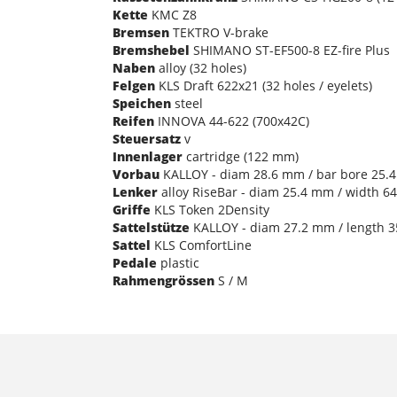
Kette
KMC Z8
Bremsen
TEKTRO V-brake
Bremshebel
SHIMANO ST-EF500-8 EZ-fire Plus
Naben
alloy (32 holes)
Felgen
KLS Draft 622x21 (32 holes / eyelets)
Speichen
steel
Reifen
INNOVA 44-622 (700x42C)
Steuersatz
v
Innenlager
cartridge (122 mm)
Vorbau
KALLOY - diam 28.6 mm / bar bore 25.4
Lenker
alloy RiseBar - diam 25.4 mm / width 
Griffe
KLS Token 2Density
Sattelstütze
KALLOY - diam 27.2 mm / length 
Sattel
KLS ComfortLine
Pedale
plastic
Rahmengrössen
S / M