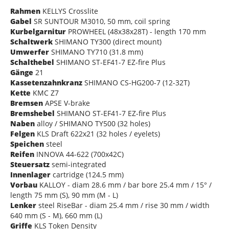
Rahmen
KELLYS Crosslite
Gabel
SR SUNTOUR M3010, 50 mm, coil spring
Kurbelgarnitur
PROWHEEL (48x38x28T) - length 170 mm
Schaltwerk
SHIMANO TY300 (direct mount)
Umwerfer
SHIMANO TY710 (31.8 mm)
Schalthebel
SHIMANO ST-EF41-7 EZ-fire Plus
Gänge
21
Kassetenzahnkranz
SHIMANO CS-HG200-7 (12-32T)
Kette
KMC Z7
Bremsen
APSE V-brake
Bremshebel
SHIMANO ST-EF41-7 EZ-fire Plus
Naben
alloy / SHIMANO TY500 (32 holes)
Felgen
KLS Draft 622x21 (32 holes / eyelets)
Speichen
steel
Reifen
INNOVA 44-622 (700x42C)
Steuersatz
semi-integrated
Innenlager
cartridge (124.5 mm)
Vorbau
KALLOY - diam 28.6 mm / bar bore 25.4 mm / 15° /
length 75 mm (S), 90 mm (M - L)
Lenker
steel RiseBar - diam 25.4 mm / rise 30 mm / width
640 mm (S - M), 660 mm (L)
Griffe
KLS Token Density