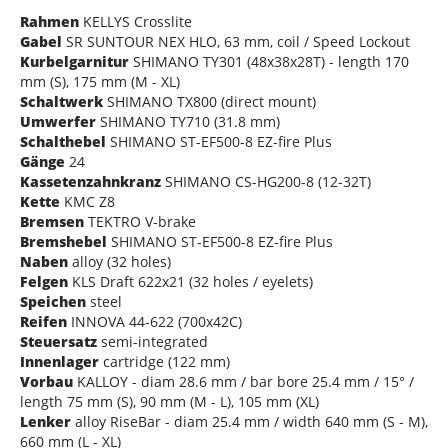
Rahmen
KELLYS Crosslite
Gabel
SR SUNTOUR NEX HLO, 63 mm, coil / Speed Lockout
Kurbelgarnitur
SHIMANO TY301 (48x38x28T) - length 170
mm (S), 175 mm (M - XL)
Schaltwerk
SHIMANO TX800 (direct mount)
Umwerfer
SHIMANO TY710 (31.8 mm)
Schalthebel
SHIMANO ST-EF500-8 EZ-fire Plus
Gänge
24
Kassetenzahnkranz
SHIMANO CS-HG200-8 (12-32T)
Kette
KMC Z8
Bremsen
TEKTRO V-brake
Bremshebel
SHIMANO ST-EF500-8 EZ-fire Plus
Naben
alloy (32 holes)
Felgen
KLS Draft 622x21 (32 holes / eyelets)
Speichen
steel
Reifen
INNOVA 44-622 (700x42C)
Steuersatz
semi-integrated
Innenlager
cartridge (122 mm)
Vorbau
KALLOY - diam 28.6 mm / bar bore 25.4 mm / 15° /
length 75 mm (S), 90 mm (M - L), 105 mm (XL)
Lenker
alloy RiseBar - diam 25.4 mm / width 640 mm (S - M),
660 mm (L - XL)