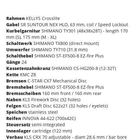
Rahmen
KELLYS Crosslite
Gabel
SR SUNTOUR NEX HLO, 63 mm, coil / Speed Lockout
Kurbelgarnitur
SHIMANO TY301 (48x38x28T) - length 170
mm (S), 175 mm (M - XL)
Schaltwerk
SHIMANO TX800 (direct mount)
Umwerfer
SHIMANO TY710 (31.8 mm)
Schalthebel
SHIMANO ST-EF500-8 EZ-fire Plus
Gänge
24
Kassetenzahnkranz
SHIMANO CS-HG200-8 (12-32T)
Kette
KMC Z8
Bremsen
C-STAR CX7 Mechanical Disc
Bremshebel
SHIMANO ST-EF500-8 EZ-fire Plus
Bremsscheiben
160 mm front / 160 mm rear
Naben
KLS Firework Disc (32 holes)
Felgen
KLS Draft Disc 622x21 (32 holes / eyelets)
Speichen
stainless steel
Reifen
INNOVA 44-622 (700x42C)
Steuersatz
semi-integrated
Innenlager
cartridge (122 mm)
Vorbau
KLS CRX 70 adjustable - diam 28.6 mm / bar bore