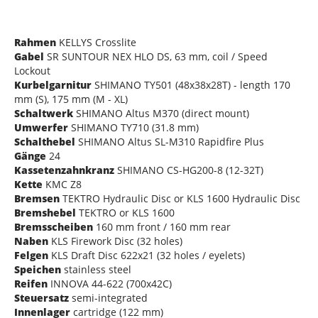
Rahmen
KELLYS Crosslite
Gabel
SR SUNTOUR NEX HLO DS, 63 mm, coil / Speed
Lockout
Kurbelgarnitur
SHIMANO TY501 (48x38x28T) - length 170
mm (S), 175 mm (M - XL)
Schaltwerk
SHIMANO Altus M370 (direct mount)
Umwerfer
SHIMANO TY710 (31.8 mm)
Schalthebel
SHIMANO Altus SL-M310 Rapidfire Plus
Gänge
24
Kassetenzahnkranz
SHIMANO CS-HG200-8 (12-32T)
Kette
KMC Z8
Bremsen
TEKTRO Hydraulic Disc or KLS 1600 Hydraulic Disc
Bremshebel
TEKTRO or KLS 1600
Bremsscheiben
160 mm front / 160 mm rear
Naben
KLS Firework Disc (32 holes)
Felgen
KLS Draft Disc 622x21 (32 holes / eyelets)
Speichen
stainless steel
Reifen
INNOVA 44-622 (700x42C)
Steuersatz
semi-integrated
Innenlager
cartridge (122 mm)