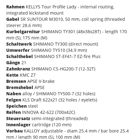
Rahmen
KELLYS Tour Profile Lady - internal routing,
integrated kickstand mount
Gabel
SR SUNTOUR M3010, 50 mm, coil spring (threaded
steerer 28.6 mm)
Kurbelgarnitur
SHIMANO TY301 (48x38x28T) - length 170
mm (S), 175 mm (M)
Schaltwerk
SHIMANO TY300 (direct mount)
Umwerfer
SHIMANO TY510 (34.9 mm)
Schalthebel
SHIMANO ST-EF41-7 EZ-fire Plus
Gänge
21
Zahnkranz
SHIMANO CS-HG200-7 (12-32T)
Kette
KMC Z7
Bremsen
APSE V-brake
Bremshebel
APSE
Naben
alloy / SHIMANO TY500-7 (32 holes)
Felgen
KLS Draft 622x21 (32 holes / eyelets)
Speichen
steel
Reifen
INNOVA 42-622 (700x42C)
Steuersatz
semi-integrated (threaded)
Innenlager
cartridge (120 mm)
Vorbau
KALLOY adjustable - diam 25.4 mm / bar bore 25.4
mm / length 90 mm (S), 100 mm (M)