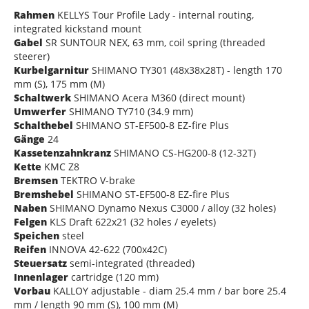
Rahmen
KELLYS Tour Profile Lady - internal routing,
integrated kickstand mount
Gabel
SR SUNTOUR NEX, 63 mm, coil spring (threaded
steerer)
Kurbelgarnitur
SHIMANO TY301 (48x38x28T) - length 170
mm (S), 175 mm (M)
Schaltwerk
SHIMANO Acera M360 (direct mount)
Umwerfer
SHIMANO TY710 (34.9 mm)
Schalthebel
SHIMANO ST-EF500-8 EZ-fire Plus
Gänge
24
Kassetenzahnkranz
SHIMANO CS-HG200-8 (12-32T)
Kette
KMC Z8
Bremsen
TEKTRO V-brake
Bremshebel
SHIMANO ST-EF500-8 EZ-fire Plus
Naben
SHIMANO Dynamo Nexus C3000 / alloy (32 holes)
Felgen
KLS Draft 622x21 (32 holes / eyelets)
Speichen
steel
Reifen
INNOVA 42-622 (700x42C)
Steuersatz
semi-integrated (threaded)
Innenlager
cartridge (120 mm)
Vorbau
KALLOY adjustable - diam 25.4 mm / bar bore 25.4
mm / length 90 mm (S), 100 mm (M)