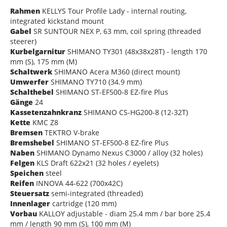
Rahmen
KELLYS Tour Profile Lady - internal routing,
integrated kickstand mount
Gabel
SR SUNTOUR NEX P, 63 mm, coil spring (threaded
steerer)
Kurbelgarnitur
SHIMANO TY301 (48x38x28T) - length 170
mm (S), 175 mm (M)
Schaltwerk
SHIMANO Acera M360 (direct mount)
Umwerfer
SHIMANO TY710 (34.9 mm)
Schalthebel
SHIMANO ST-EF500-8 EZ-fire Plus
Gänge
24
Kassetenzahnkranz
SHIMANO CS-HG200-8 (12-32T)
Kette
KMC Z8
Bremsen
TEKTRO V-brake
Bremshebel
SHIMANO ST-EF500-8 EZ-fire Plus
Naben
SHIMANO Dynamo Nexus C3000 / alloy (32 holes)
Felgen
KLS Draft 622x21 (32 holes / eyelets)
Speichen
steel
Reifen
INNOVA 44-622 (700x42C)
Steuersatz
semi-integrated (threaded)
Innenlager
cartridge (120 mm)
Vorbau
KALLOY adjustable - diam 25.4 mm / bar bore 25.4
mm / length 90 mm (S), 100 mm (M)