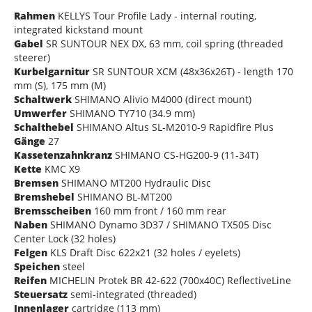
Rahmen
KELLYS Tour Profile Lady - internal routing,
integrated kickstand mount
Gabel
SR SUNTOUR NEX DX, 63 mm, coil spring (threaded
steerer)
Kurbelgarnitur
SR SUNTOUR XCM (48x36x26T) - length 170
mm (S), 175 mm (M)
Schaltwerk
SHIMANO Alivio M4000 (direct mount)
Umwerfer
SHIMANO TY710 (34.9 mm)
Schalthebel
SHIMANO Altus SL-M2010-9 Rapidfire Plus
Gänge
27
Kassetenzahnkranz
SHIMANO CS-HG200-9 (11-34T)
Kette
KMC X9
Bremsen
SHIMANO MT200 Hydraulic Disc
Bremshebel
SHIMANO BL-MT200
Bremsscheiben
160 mm front / 160 mm rear
Naben
SHIMANO Dynamo 3D37 / SHIMANO TX505 Disc
Center Lock (32 holes)
Felgen
KLS Draft Disc 622x21 (32 holes / eyelets)
Speichen
steel
Reifen
MICHELIN Protek BR 42-622 (700x40C) ReflectiveLine
Steuersatz
semi-integrated (threaded)
Innenlager
cartridge (113 mm)