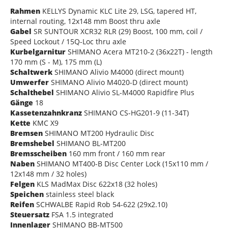
Rahmen
KELLYS Dynamic KLC Lite 29, LSG, tapered HT,
internal routing, 12x148 mm Boost thru axle
Gabel
SR SUNTOUR XCR32 RLR (29) Boost, 100 mm, coil /
Speed Lockout / 15Q-Loc thru axle
Kurbelgarnitur
SHIMANO Acera MT210-2 (36x22T) - length
170 mm (S - M), 175 mm (L)
Schaltwerk
SHIMANO Alivio M4000 (direct mount)
Umwerfer
SHIMANO Alivio M4020-D (direct mount)
Schalthebel
SHIMANO Alivio SL-M4000 Rapidfire Plus
Gänge
18
Kassetenzahnkranz
SHIMANO CS-HG201-9 (11-34T)
Kette
KMC X9
Bremsen
SHIMANO MT200 Hydraulic Disc
Bremshebel
SHIMANO BL-MT200
Bremsscheiben
160 mm front / 160 mm rear
Naben
SHIMANO MT400-B Disc Center Lock (15x110 mm /
12x148 mm / 32 holes)
Felgen
KLS MadMax Disc 622x18 (32 holes)
Speichen
stainless steel black
Reifen
SCHWALBE Rapid Rob 54-622 (29x2.10)
Steuersatz
FSA 1.5 integrated
Innenlager
SHIMANO BB-MT500