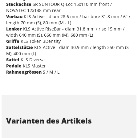
Steckachse
SR SUNTOUR Q-Loc 15x110 mm front /
NOVATEC 12x148 mm rear
Vorbau
KLS Active - diam 28.6 mm / bar bore 31.8 mm / 6° /
length 70 mm (S), 80 mm (M - L)
Lenker
KLS Active RiseBar - diam 31.8 mm / rise 15 mm /
width 640 mm (S), 660 mm (M), 680 mm (L)
Griffe
KLS Token 3Density
Sattelstütze
KLS Active - diam 30.9 mm / length 350 mm (S -
M), 400 mm (L)
Sattel
KLS Diversa
Pedale
KLS Master
Rahmengrössen
S / M / L
Varianten des Artikels