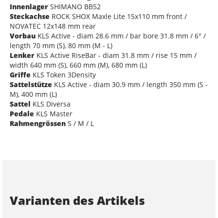
Innenlager
SHIMANO BB52
Steckachse
ROCK SHOX Maxle Lite 15x110 mm front /
NOVATEC 12x148 mm rear
Vorbau
KLS Active - diam 28.6 mm / bar bore 31.8 mm / 6° /
length 70 mm (S), 80 mm (M - L)
Lenker
KLS Active RiseBar - diam 31.8 mm / rise 15 mm /
width 640 mm (S), 660 mm (M), 680 mm (L)
Griffe
KLS Token 3Density
Sattelstütze
KLS Active - diam 30.9 mm / length 350 mm (S -
M), 400 mm (L)
Sattel
KLS Diversa
Pedale
KLS Master
Rahmengrössen
S / M / L
Varianten des Artikels