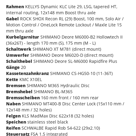
Rahmen
KELLYS Dynamic KLC Lite 29, LSG, tapered HT,
internal routing, 12x148 mm Boost thru axle
Gabel
ROCK SHOX Recon RL (29) Boost, 100 mm, Solo Air /
Motion Control / OneLock Remote Lockout / Maxle Lite 15
mm thru axle
Kurbelgarnitur
SHIMANO Deore M6000-B2 Hollowtech II
(36x26T) - length 170 mm (S), 175 mm (M - L)
Schaltwerk
SHIMANO XT M781 (direct mount)
Umwerfer
SHIMANO Deore M6020-D (direct mount)
Schalthebel
SHIMANO Deore SL-M6000 Rapidfire Plus
Gänge
20
Kassetenzahnkranz
SHIMANO CS-HG50-10 (11-36T)
Kette
KMC X10EL
Bremsen
SHIMANO M365 Hydraulic Disc
Bremshebel
SHIMANO BL-M365
Bremsscheiben
160 mm front / 160 mm rear
Naben
SHIMANO MT400-B Disc Center Lock (15x110 mm /
12x148 mm / 32 holes)
Felgen
KLS MadMax Disc 622x18 (32 holes)
Speichen
stainless steel black
Reifen
SCHWALBE Rapid Rob 54-622 (29x2.10)
Steuersatz
FSA 1.5 integrated