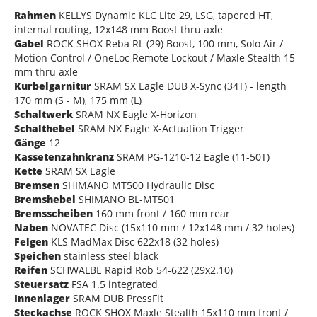
Rahmen
KELLYS Dynamic KLC Lite 29, LSG, tapered HT,
internal routing, 12x148 mm Boost thru axle
Gabel
ROCK SHOX Reba RL (29) Boost, 100 mm, Solo Air /
Motion Control / OneLoc Remote Lockout / Maxle Stealth 15
mm thru axle
Kurbelgarnitur
SRAM SX Eagle DUB X-Sync (34T) - length
170 mm (S - M), 175 mm (L)
Schaltwerk
SRAM NX Eagle X-Horizon
Schalthebel
SRAM NX Eagle X-Actuation Trigger
Gänge
12
Kassetenzahnkranz
SRAM PG-1210-12 Eagle (11-50T)
Kette
SRAM SX Eagle
Bremsen
SHIMANO MT500 Hydraulic Disc
Bremshebel
SHIMANO BL-MT501
Bremsscheiben
160 mm front / 160 mm rear
Naben
NOVATEC Disc (15x110 mm / 12x148 mm / 32 holes)
Felgen
KLS MadMax Disc 622x18 (32 holes)
Speichen
stainless steel black
Reifen
SCHWALBE Rapid Rob 54-622 (29x2.10)
Steuersatz
FSA 1.5 integrated
Innenlager
SRAM DUB PressFit
Steckachse
ROCK SHOX Maxle Stealth 15x110 mm front /