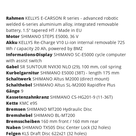
Rahmen
KELLYS E-CARSON R series - advanced robotic
welded 6-series aluminium alloy, integrated removable
battery, 1.5“ tapered HT / Made in EU
Motor
SHIMANO STEPS E5000, 36 V
Akku
KELLYS Re-Charge V10 Li-ion internal removable 725
Wh / capacity 20 Ah, powered by BMZ
Informations-Display
SHIMANO SC-E5000 cycle computer
with assist switch
Gabel
SR SUNTOUR NVX30 NLO (29), 100 mm, coil spring
Kurbelgarnitur
SHIMANO E5000 (38T) - length 175 mm
Schaltwerk
SHIMANO Altus M2000 (direct mount)
Schalthebel
SHIMANO Altus SL-M2000 Rapidfire Plus
Gänge
9
Kassetenzahnkranz
SHIMANO CS-HG201-9 (11-36T)
Kette
KMC e9S
Bremsen
SHIMANO MT200 Hydraulic Disc
Bremshebel
SHIMANO BL-MT200
Bremsscheiben
160 mm front / 160 mm rear
Naben
SHIMANO TX505 Disc Center Lock (32 holes)
Felgen
KLS Draft Disc 622x21 (32 holes)