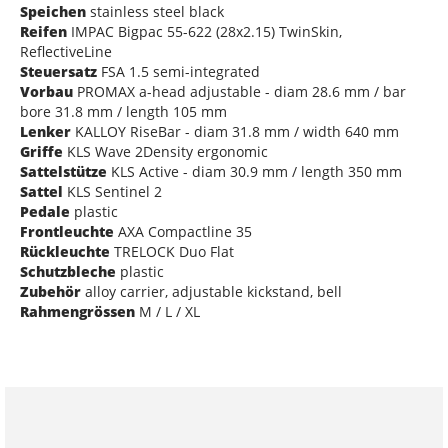
Speichen
stainless steel black
Reifen
IMPAC Bigpac 55-622 (28x2.15) TwinSkin,
ReflectiveLine
Steuersatz
FSA 1.5 semi-integrated
Vorbau
PROMAX a-head adjustable - diam 28.6 mm / bar
bore 31.8 mm / length 105 mm
Lenker
KALLOY RiseBar - diam 31.8 mm / width 640 mm
Griffe
KLS Wave 2Density ergonomic
Sattelstütze
KLS Active - diam 30.9 mm / length 350 mm
Sattel
KLS Sentinel 2
Pedale
plastic
Frontleuchte
AXA Compactline 35
Rückleuchte
TRELOCK Duo Flat
Schutzbleche
plastic
Zubehör
alloy carrier, adjustable kickstand, bell
Rahmengrössen
M / L / XL