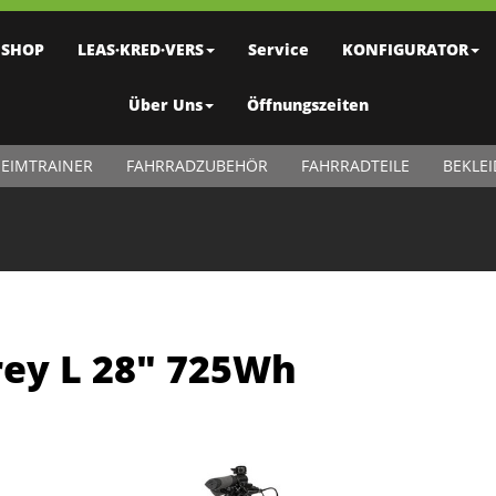
SHOP
LEAS·KRED·VERS
Service
KONFIGURATOR
Über Uns
Öffnungszeiten
EIMTRAINER
FAHRRADZUBEHÖR
FAHRRADTEILE
BEKLE
rey L 28" 725Wh