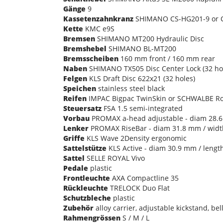
Gänge
9
Kassetenzahnkranz
SHIMANO CS-HG201-9 or C
Kette
KMC e9S
Bremsen
SHIMANO MT200 Hydraulic Disc
Bremshebel
SHIMANO BL-MT200
Bremsscheiben
160 mm front / 160 mm rear
Naben
SHIMANO TX505 Disc Center Lock (32 ho
Felgen
KLS Draft Disc 622x21 (32 holes)
Speichen
stainless steel black
Reifen
IMPAC Bigpac TwinSkin or SCHWALBE Road
Steuersatz
FSA 1.5 semi-integrated
Vorbau
PROMAX a-head adjustable - diam 28.6
Lenker
PROMAX RiseBar - diam 31.8 mm / wid
Griffe
KLS Wave 2Density ergonomic
Sattelstütze
KLS Active - diam 30.9 mm / leng
Sattel
SELLE ROYAL Vivo
Pedale
plastic
Frontleuchte
AXA Compactline 35
Rückleuchte
TRELOCK Duo Flat
Schutzbleche
plastic
Zubehör
alloy carrier, adjustable kickstand, bel
Rahmengrössen
S / M / L