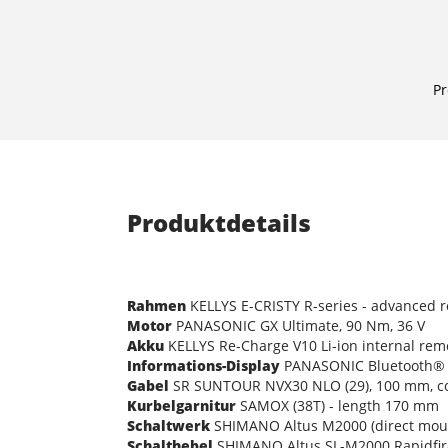
Pr
Produktdetails
Rahmen
KELLYS E-CRISTY R-series - advanced ro
Motor
PANASONIC GX Ultimate, 90 Nm, 36 V
Akku
KELLYS Re-Charge V10 Li-ion internal rem
Informations-Display
PANASONIC Bluetooth® 5.
Gabel
SR SUNTOUR NVX30 NLO (29), 100 mm, co
Kurbelgarnitur
SAMOX (38T) - length 170 mm
Schaltwerk
SHIMANO Altus M2000 (direct mou
Schalthebel
SHIMANO Altus SL-M2000 Rapidfir