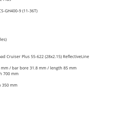
S-GH400-9 (11-36T)
les)
 Cruiser Plus 55-622 (28x2.15) ReflectiveLine
 mm / bar bore 31.8 mm / length 85 mm
th 700 mm
th 350 mm
l