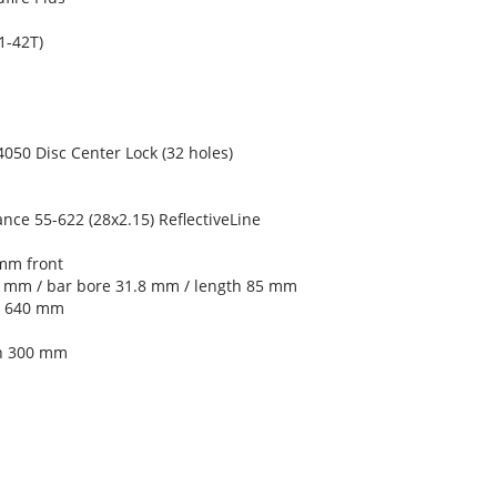
-42T)
0 Disc Center Lock (32 holes)
e 55-622 (28x2.15) ReflectiveLine
mm front
 mm / bar bore 31.8 mm / length 85 mm
h 640 mm
th 300 mm
l