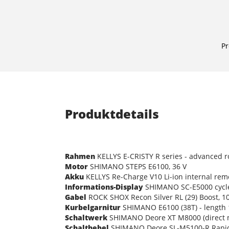
Pr
Produktdetails
Rahmen
KELLYS E-CRISTY R series - advanced ro
Motor
SHIMANO STEPS E6100, 36 V
Akku
KELLYS Re-Charge V10 Li-ion internal rem
Informations-Display
SHIMANO SC-E5000 cycle 
Gabel
ROCK SHOX Recon Silver RL (29) Boost, 10
Kurbelgarnitur
SHIMANO E6100 (38T) - length
Schaltwerk
SHIMANO Deore XT M8000 (direct 
Schalthebel
SHIMANO Deore SL-M5100-R Rapidf