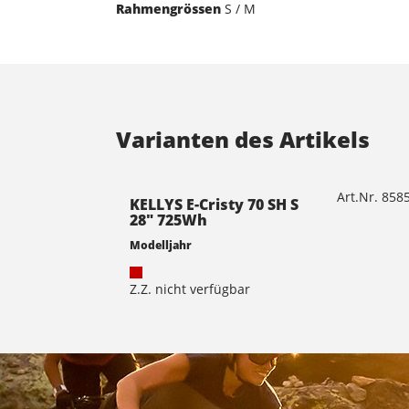
Rahmengrössen
S / M
Varianten des Artikels
Art.Nr. 85
KELLYS E-Cristy 70 SH S
28" 725Wh
Modelljahr
Z.Z. nicht verfügbar