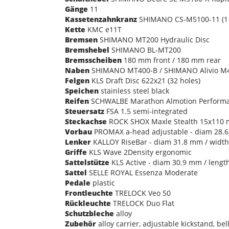
Gänge
11
Kassetenzahnkranz
SHIMANO CS-M5100-11 (11
Kette
KMC e11T
Bremsen
SHIMANO MT200 Hydraulic Disc
Bremshebel
SHIMANO BL-MT200
Bremsscheiben
180 mm front / 180 mm rear
Naben
SHIMANO MT400-B / SHIMANO Alivio M405
Felgen
KLS Draft Disc 622x21 (32 holes)
Speichen
stainless steel black
Reifen
SCHWALBE Marathon Almotion Performanc
Steuersatz
FSA 1.5 semi-integrated
Steckachse
ROCK SHOX Maxle Stealth 15x110 
Vorbau
PROMAX a-head adjustable - diam 28.6
Lenker
KALLOY RiseBar - diam 31.8 mm / widt
Griffe
KLS Wave 2Density ergonomic
Sattelstütze
KLS Active - diam 30.9 mm / leng
Sattel
SELLE ROYAL Essenza Moderate
Pedale
plastic
Frontleuchte
TRELOCK Veo 50
Rückleuchte
TRELOCK Duo Flat
Schutzbleche
alloy
Zubehör
alloy carrier, adjustable kickstand, bel