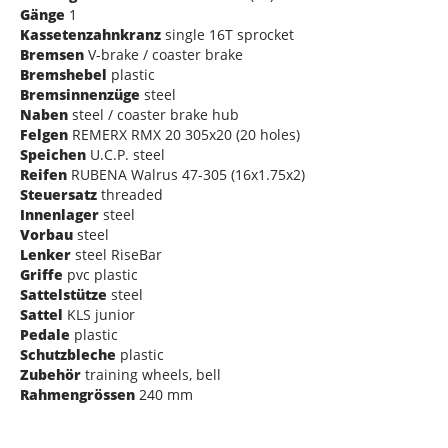
Gänge
1
Kassetenzahnkranz
single 16T sprocket
Bremsen
V-brake / coaster brake
Bremshebel
plastic
Bremsinnenzüge
steel
Naben
steel / coaster brake hub
Felgen
REMERX RMX 20 305x20 (20 holes)
Speichen
U.C.P. steel
Reifen
RUBENA Walrus 47-305 (16x1.75x2)
Steuersatz
threaded
Innenlager
steel
Vorbau
steel
Lenker
steel RiseBar
Griffe
pvc plastic
Sattelstütze
steel
Sattel
KLS junior
Pedale
plastic
Schutzbleche
plastic
Zubehör
training wheels, bell
Rahmengrössen
240 mm