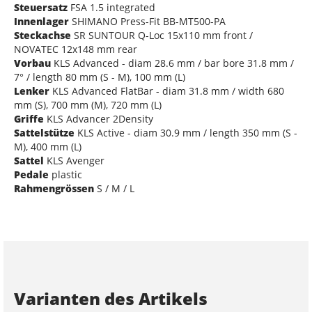
Steuersatz
FSA 1.5 integrated
Innenlager
SHIMANO Press-Fit BB-MT500-PA
Steckachse
SR SUNTOUR Q-Loc 15x110 mm front /
NOVATEC 12x148 mm rear
Vorbau
KLS Advanced - diam 28.6 mm / bar bore 31.8 mm /
7° / length 80 mm (S - M), 100 mm (L)
Lenker
KLS Advanced FlatBar - diam 31.8 mm / width 680
mm (S), 700 mm (M), 720 mm (L)
Griffe
KLS Advancer 2Density
Sattelstütze
KLS Active - diam 30.9 mm / length 350 mm (S -
M), 400 mm (L)
Sattel
KLS Avenger
Pedale
plastic
Rahmengrössen
S / M / L
Varianten des Artikels