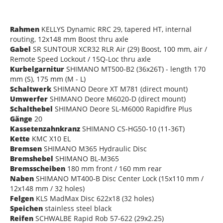
Rahmen
KELLYS Dynamic RRC 29, tapered HT, internal
routing, 12x148 mm Boost thru axle
Gabel
SR SUNTOUR XCR32 RLR Air (29) Boost, 100 mm, air /
Remote Speed Lockout / 15Q-Loc thru axle
Kurbelgarnitur
SHIMANO MT500-B2 (36x26T) - length 170
mm (S), 175 mm (M - L)
Schaltwerk
SHIMANO Deore XT M781 (direct mount)
Umwerfer
SHIMANO Deore M6020-D (direct mount)
Schalthebel
SHIMANO Deore SL-M6000 Rapidfire Plus
Gänge
20
Kassetenzahnkranz
SHIMANO CS-HG50-10 (11-36T)
Kette
KMC X10 EL
Bremsen
SHIMANO M365 Hydraulic Disc
Bremshebel
SHIMANO BL-M365
Bremsscheiben
180 mm front / 160 mm rear
Naben
SHIMANO MT400-B Disc Center Lock (15x110 mm /
12x148 mm / 32 holes)
Felgen
KLS MadMax Disc 622x18 (32 holes)
Speichen
stainless steel black
Reifen
SCHWALBE Rapid Rob 57-622 (29x2.25)